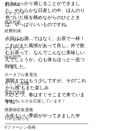
れをしっかり感じることができまし
委託事業
た。やわらかな日差しの中、ほんのり
ステライザ
色づいた桜を眺めながらのひととき
感染対策
は、やっぱりいいものですね。
経費削減
今回はお酒…ではなく、お茶で一杯！
ナノゾーン
これがまた風情があって良し。外で飲
デオグラス
むお茶って、なんでこんなに美味しい
福祉部門
んでしょうか。心も体もほっと一息つ
新発売
けました。
ポータブル蓄電池
満開まではもう少しですが、その“これ
ガソリン削減
から感”もまた楽しみ
電気代削減
のひとつ。春はすぐそこまで来ていま
長崎ヴェルカを応援しています！
すね！
廃棄物収集運搬
今年もいい季節がやってきました🌸
TOPお知らせ
Vファーレン長崎