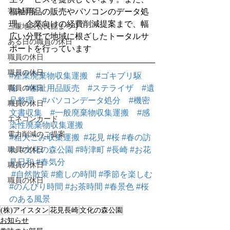
害虫駆除
福祉用品の販売やパソコンのデータ処
理、企業向けの経費削減提案まで、幅
三重地区公民館まつり
広い分野で地域に根ざしたトータルサ
ある日の職員の休日
ポートを行っています
職員の休日
職員の休日
#産業廃棄物収集運搬
#ゴキブリ駆
職員の休日
除
#福祉用品販売
#ステライザ
#遺
品整理
#パソコンデータ処分
#機密
職員の休日
文書収集
#一般廃棄物収集運搬
#感
エネコンカード
染性廃棄物収集運搬
電力削減のご提案
#粗大ごみ収集運搬
#花見
#桜
#春の訪
職員の休日
れ
#文化の森公園
#時津町
#長崎
#お花
見日和
#春気分
職員の休日
#自然散策
#癒しの時間
#季節を楽しむ
職員の休日
#のんびり時間
#お茶時間
#春景色
#桜
のある風景
(株)アイスタン
花見長崎
文化の森公園
お知らせ