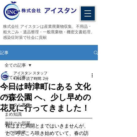
​株式会社 アイスタンは産業廃棄物収集、不用品・
粗大ごみ・遺品整理・一般廃棄物・機密文書処理、
感染症対策で社会に貢献
記事
全ての記事
アイスタン スタッフ
全ての記事
4月1日
読了時間: 2分
今日は時津町にある 文化
お知らせ
の森公園 へ、少し早めの
粗大ごみ
レンタル事業
花見に行ってきました！
まめ知識
趣味のお部屋
桜はまだ満開とまではいきませんが、
その他事業
ところどころ咲き始めていて、春の訪