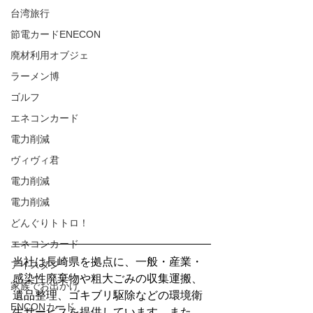
台湾旅行
節電カードENECON
廃材利用オブジェ
ラーメン博
ゴルフ
エネコンカード
電力削減
ヴィヴィ君
電力削減
電力削減
どんぐりトトロ！
エネコンカード
当社は長崎県を拠点に、一般・産業・
アイスタン
感染性廃棄物や粗大ごみの収集運搬、
家族でお出かけ
遺品整理、ゴキブリ駆除などの環境衛
ENCONカード
生サービスを提供しています。また、