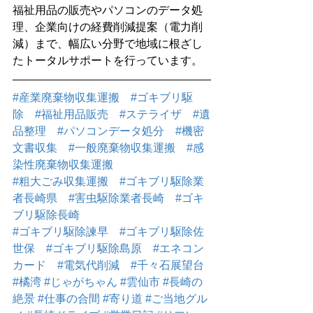
福祉用品の販売やパソコンのデータ処
理、企業向けの経費削減提案（電力削
減）まで、幅広い分野で地域に根ざし
たトータルサポートを行っています。
#産業廃棄物収集運搬
#ゴキブリ駆
除
#福祉用品販売
#ステライザ
#遺
品整理
#パソコンデータ処分
#機密
文書収集
#一般廃棄物収集運搬
#感
染性廃棄物収集運搬
#粗大ごみ収集運搬
#ゴキブリ駆除業
者長崎県
#害虫駆除業者長崎
#ゴキ
ブリ駆除長崎
#ゴキブリ駆除諫早
#ゴキブリ駆除佐
世保
#ゴキブリ駆除島原
#エネコン
カード
#電気代削減
#千々石展望台
#橘湾
#じゃがちゃん
#雲仙市
#長崎の
絶景
#仕事の合間
#寄り道
#ご当地グル