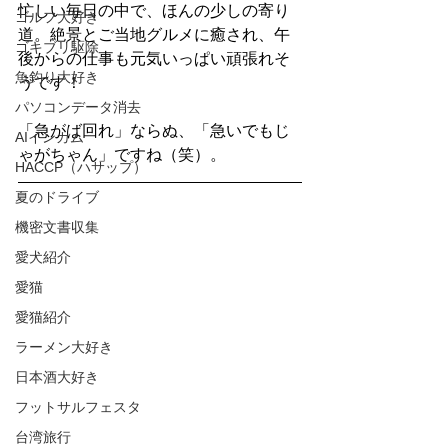
忙しい毎日の中で、ほんの少しの寄り
ゴルフ大好き
道。絶景とご当地グルメに癒され、午
ゴキブリ駆除
後からの仕事も元気いっぱい頑張れそ
魚釣り大好き
うです！
パソコンデータ消去
「急がば回れ」ならぬ、「急いでもじ
AIインカム
ゃがちゃん」ですね（笑）。
HACCP（ハサップ）
夏のドライブ
機密文書収集
愛犬紹介
愛猫
愛猫紹介
ラーメン大好き
日本酒大好き
フットサルフェスタ
台湾旅行