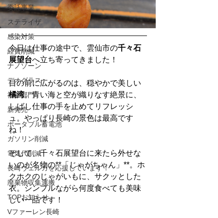
委託事業
ステライザ
感染対策
今日は仕事の途中で、雲仙市の
千々石
経費削減
展望台
へ立ち寄ってきました！
ナノゾーン
デオグラス
目の前に広がるのは、穏やかで美しい
橘湾
。青い海と空が織りなす絶景に、
福祉部門
しばし仕事の手を止めてリフレッシ
新発売
ュ。やっぱり長崎の景色は最高です
ポータブル蓄電池
ね！
ガソリン削減
そして、千々石展望台に来たら外せな
電気代削減
いのが名物の**「じゃがちゃん」**。ホ
長崎ヴェルカを応援しています！
クホクのじゃがいもに、サクッとした
廃棄物収集運搬
衣。シンプルながら何度食べても美味
TOPお知らせ
しい一品です！
Vファーレン長崎