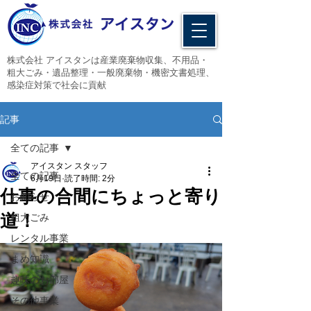
​株式会社 アイスタンは産業廃棄物収集、不用品・
粗大ごみ・遺品整理・一般廃棄物・機密文書処理、
感染症対策で社会に貢献
記事
全ての記事
アイスタン スタッフ
全ての記事
6月19日
読了時間: 2分
仕事の合間にちょっと寄り
お知らせ
道！
粗大ごみ
レンタル事業
まめ知識
趣味のお部屋
その他事業