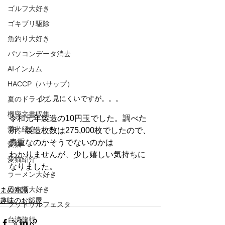
ゴルフ大好き
ゴキブリ駆除
魚釣り大好き
パソコンデータ消去
AIインカム
HACCP（ハサップ）
少し見にくいですが。。。
夏のドライブ
機密文書収集
令和元年製造の10円玉でした。調べた
愛犬紹介
所、製造枚数は275,000枚でしたので、
貴重なのかそうでないのかは
愛猫
わかりませんが、少し嬉しい気持ちに
愛猫紹介
なりました。
ラーメン大好き
日本酒大好き
まめ知識
趣味のお部屋
フットサルフェスタ
台湾旅行