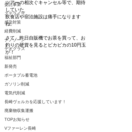
ツアーの相次ぐキャンセル等で、期待
委託事業
していた
ステライザ
飲食店や宿泊施設は痛手になります
感染対策
ね。
経費削減
さて、昨日自販機でお茶を買って、お
ナノゾーン
釣りの硬貨を見るとピカピカの10円玉
デオグラス
が！
福祉部門
新発売
ポータブル蓄電池
ガソリン削減
電気代削減
長崎ヴェルカを応援しています！
廃棄物収集運搬
TOPお知らせ
Vファーレン長崎