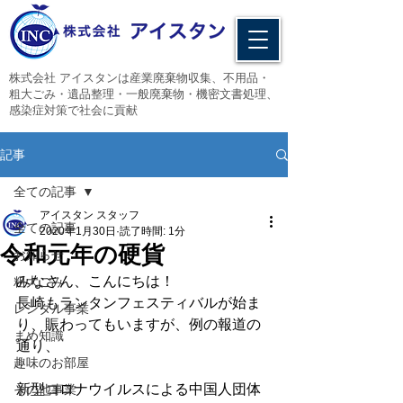
​株式会社 アイスタンは産業廃棄物収集、不用品・
粗大ごみ・遺品整理・一般廃棄物・機密文書処理、
感染症対策で社会に貢献
記事
全ての記事
アイスタン スタッフ
全ての記事
2020年1月30日
読了時間: 1分
令和元年の硬貨
お知らせ
みなさん、こんにちは！
粗大ごみ
長崎もランタンフェスティバルが始ま
レンタル事業
り、賑わってもいますが、例の報道の
まめ知識
通り、
趣味のお部屋
新型コロナウイルスによる中国人団体
その他事業