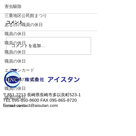
害虫駆除
三重地区公民館まつり
コメント
ある日の職員の休日
職員の休日
職員の休日
コメントを追加…
【世界に一台だけのカス
近所のファミマ
職員の休日
タムカブ！】
の発見！
職員の休日
エネコンカード
電力削減のご提案
職員の休日
​〒851-2213 長崎県長崎市多以良町523-1
職員の休日
TEL
095-850-8600
FAX
095-865-8720
E-mail
contact@aisutan.com
職員の休日
https://www.aisutan.com
愛でつなぐ未来、
​生まれる明日のために。