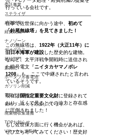
売・PCデータ処理・経費削減の提案を
委託事業
行っている会社です。
ステライザ
感染対策
仕事で佐世保に向かう途中、
初めて
「針尾無線塔」を見てきました！
経費削減
ナノゾーン
この無線塔は、
1922年（大正11年）に
デオグラス
旧日本海軍が建設
した歴史的な建物。
福祉部門
なんと、太平洋戦争開戦時に送信され
た暗号電文『
ニイタカヤマノボレ 
新発売
1208
』も、ここで中継されたと言われ
ポータブル蓄電池
ているそうです。
ガソリン削減
電気代削減
現在は
国指定重要文化財
に登録されて
おり、近くで見るとその迫力と存在感
長崎ヴェルカを応援しています！
に圧倒されました！
廃棄物収集運搬
TOPお知らせ
もし佐世保方面に行く機会があれば、
Vファーレン長崎
ぜひ立ち寄ってみてください！歴史好