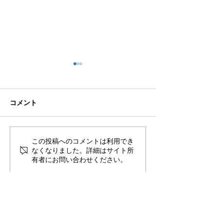
コメント
🌊ハガネの肉体を持つ職
🍻住吉の夜は「
この投稿へのコメントは利用でき
なくなりました。詳細はサイト所
員、岩瀬道へ！
しかく」さんへ
有者にお問い合わせください。