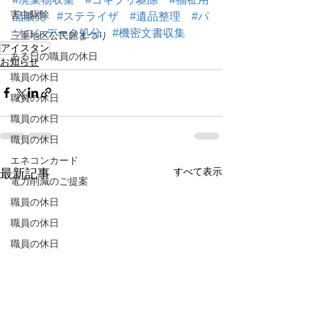
害虫駆除
品販売
#ステライザ
#遺品整理
#パ
ソコンデータ処分
#機密文書収集
三重地区公民館まつり
アイスタン
ある日の職員の休日
お知らせ
職員の休日
職員の休日
職員の休日
職員の休日
エネコンカード
すべて表示
最新記事
電力削減のご提案
職員の休日
職員の休日
職員の休日