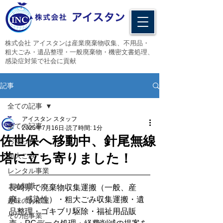
​株式会社 アイスタンは産業廃棄物収集、不用品・
粗大ごみ・遺品整理・一般廃棄物・機密文書処理、
感染症対策で社会に貢献
記事
全ての記事
アイスタン スタッフ
全ての記事
2025年7月16日
読了時間: 1分
佐世保へ移動中、針尾無線
お知らせ
塔に立ち寄りました！
粗大ごみ
レンタル事業
まめ知識
長崎県で廃棄物収集運搬（一般、産
廃、感染性）・粗大ごみ収集運搬・遺
趣味のお部屋
品整理・ゴキブリ駆除・福祉用品販
その他事業