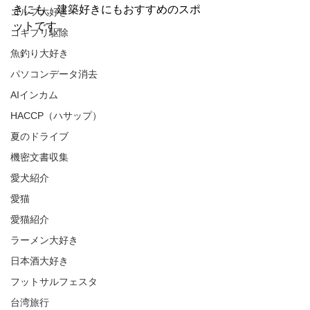
きにも、建築好きにもおすすめのスポ
ゴルフ大好き
ットです。
ゴキブリ駆除
魚釣り大好き
パソコンデータ消去
AIインカム
HACCP（ハサップ）
夏のドライブ
機密文書収集
愛犬紹介
愛猫
愛猫紹介
ラーメン大好き
日本酒大好き
フットサルフェスタ
台湾旅行