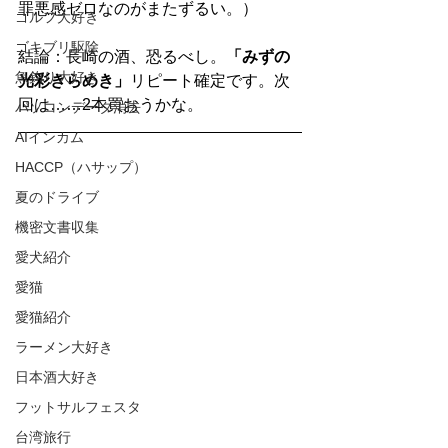
罪悪感ゼロなのがまたずるい。）
ゴルフ大好き
ゴキブリ駆除
結論：長崎の酒、恐るべし。
「みずの
魚釣り大好き
光彩きらめき」
リピート確定です。次
回は……2本買おうかな。
パソコンデータ消去
AIインカム
HACCP（ハサップ）
夏のドライブ
機密文書収集
愛犬紹介
愛猫
愛猫紹介
ラーメン大好き
日本酒大好き
フットサルフェスタ
台湾旅行