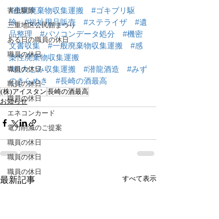
#産業廃棄物収集運搬
#ゴキブリ駆
害虫駆除
除
#福祉用品販売
#ステライザ
#遺
三重地区公民館まつり
品整理
#パソコンデータ処分
#機密
ある日の職員の休日
文書収集
#一般廃棄物収集運搬
#感
職員の休日
染性廃棄物収集運搬
#粗大ごみ収集運搬
#潜龍酒造
#みず
職員の休日
のきらめき
#長崎の酒最高
職員の休日
(株)アイスタン
長崎の酒最高
職員の休日
お知らせ
エネコンカード
電力削減のご提案
職員の休日
職員の休日
職員の休日
すべて表示
最新記事