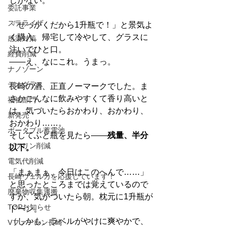
しかない。
委託事業
ステライザ
「せっかくだから1升瓶で！」と景気よ
く購入。帰宅して冷やして、グラスに
感染対策
注いでひと口。
経費削減
――え、なにこれ。うまっ。
ナノゾーン
デオグラス
長崎の酒、正直ノーマークでした。ま
さかこんなに飲みやすくて香り高いと
福祉部門
は。気づいたらおかわり、おかわり、
新発売
おかわり……。
ポータブル蓄電池
そしてふと瓶を見たら――
残量、半分
ガソリン削減
以下。
電気代削減
「まぁまぁ、今日はこのへんで……」
長崎ヴェルカを応援しています！
と思ったところまでは覚えているので
廃棄物収集運搬
すが、気がついたら朝。枕元に1升瓶が
TOPお知らせ
ドーン。
（しかも、ラベルがやけに爽やかで、
Vファーレン長崎