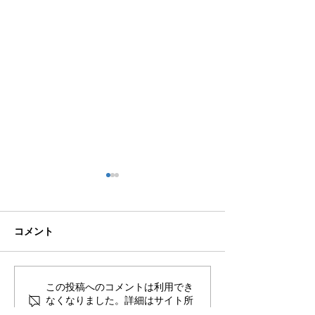
コメント
🌊ハガネの肉体を持つ職
🍻住吉の夜は「
この投稿へのコメントは利用でき
なくなりました。詳細はサイト所
員、岩瀬道へ！
しかく」さんへ
有者にお問い合わせください。