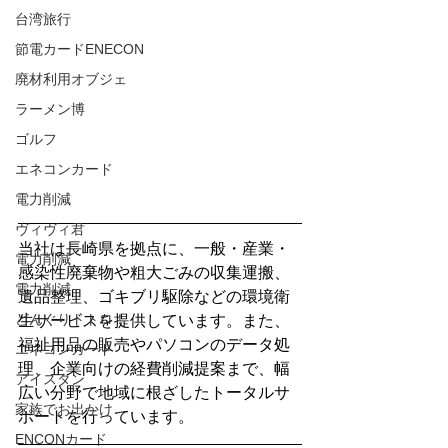
台湾旅行
節電カードENECON
廃材利用オブジェ
ラーメン博
ゴルフ
エネコンカード
電力削減
ヴィヴィ君
当社は長崎県を拠点に、一般・産業・
電力削減
感染性廃棄物や粗大ごみの収集運搬、
電力削減
遺品整理、ゴキブリ駆除などの環境衛
どんぐりトトロ！
生サービスを提供しています。また、
福祉用品の販売やパソコンのデータ処
エネコンカード
理、企業向けの経費削減提案まで、幅
アイスタン
広い分野で地域に根ざしたトータルサ
家族でお出かけ
ポートを行っています。
ENCONカード