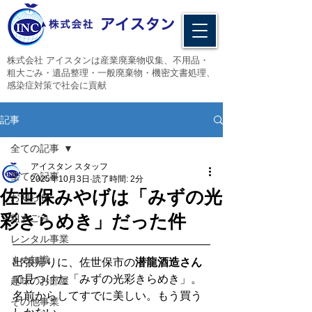
​株式会社 アイスタンは産業廃棄物収集、不用品・
粗大ごみ・遺品整理・一般廃棄物・機密文書処理、
感染症対策で社会に貢献
記事
全ての記事
アイスタン スタッフ
全ての記事
2025年10月3日
読了時間: 2分
佐世保みやげは「みずの光
お知らせ
彩きらめき」だった件
粗大ごみ
レンタル事業
まめ知識
出張帰りに、佐世保市の
潜龍酒造さん
で見つけた「みずの光彩きらめき」。
趣味のお部屋
名前からしてすでに美しい。もう買う
その他事業