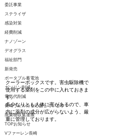
委託事業
ステライザ
感染対策
経費削減
ナノゾーン
デオグラス
福祉部門
新発売
ポータブル蓄電池
クーラーボックスです。害虫駆除機で
ガソリン削減
使用する薬剤をこの中に入れておきま
電気代削減
す。
多少なりとも人体に害があるので、車
長崎ヴェルカを応援しています！
内に薬剤の成分が広がらないよう、厳
廃棄物収集運搬
重に管理しております。
TOPお知らせ
Vファーレン長崎