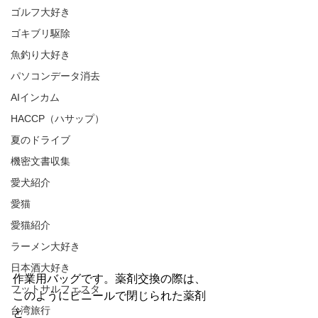
ゴルフ大好き
ゴキブリ駆除
魚釣り大好き
パソコンデータ消去
AIインカム
HACCP（ハサップ）
夏のドライブ
機密文書収集
愛犬紹介
愛猫
愛猫紹介
ラーメン大好き
日本酒大好き
作業用バッグです。薬剤交換の際は、
フットサルフェスタ
このようにビニールで閉じられた薬剤
台湾旅行
と