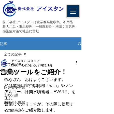
​株式会社 アイスタンは産業廃棄物収集、不用品・
粗大ごみ・遺品整理・一般廃棄物・機密文書処理、
感染症対策で社会に貢献
記事
全ての記事
アイスタン スタッフ
全ての記事
2020年4月15日
読了時間: 1分
営業ツールをご紹介！
お知らせ
みなさん、おはようございます。
粗大ごみ
私は業務用害虫駆除機「with」やノン
レンタル事業
アルコール除菌水噴霧器「EVARY」を
まめ知識
主に
趣味のお部屋
営業しておりますが、その際に使用す
るツールをご紹介致します。
その他事業