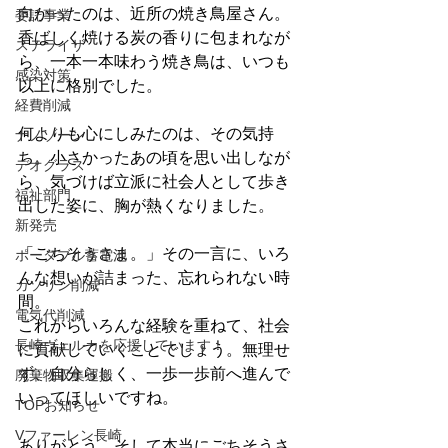
向かったのは、近所の焼き鳥屋さん。
委託事業
香ばしく焼ける炭の香りに包まれなが
ステライザ
ら、一本一本味わう焼き鳥は、いつも
感染対策
以上に格別でした。
経費削減
何よりも心にしみたのは、その気持
ナノゾーン
ち。小さかったあの頃を思い出しなが
デオグラス
ら、気づけば立派に社会人として歩き
福祉部門
出した姿に、胸が熱くなりました。
新発売
「ごちそうさま。」その一言に、いろ
ポータブル蓄電池
んな想いが詰まった、忘れられない時
ガソリン削減
間。
電気代削減
これからいろんな経験を重ねて、社会
長崎ヴェルカを応援しています！
に貢献していくことでしょう。無理せ
ず、自分らしく、一歩一歩前へ進んで
廃棄物収集運搬
いってほしいですね。
TOPお知らせ
Vファーレン長崎
ありがとう。そして本当にごちそうさ