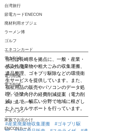
台湾旅行
節電カードENECON
廃材利用オブジェ
ラーメン博
ゴルフ
エネコンカード
電力削減
当社は長崎県を拠点に、一般・産業・
感染性廃棄物や粗大ごみの収集運搬、
ヴィヴィ君
遺品整理、ゴキブリ駆除などの環境衛
電力削減
生サービスを提供しています。また、
電力削減
福祉用品の販売やパソコンのデータ処
どんぐりトトロ！
理、企業向けの経費削減提案（電力削
減）まで、幅広い分野で地域に根ざし
エネコンカード
たトータルサポートを行っています。
アイスタン
家族でお出かけ
#産業廃棄物収集運搬
#ゴキブリ駆
ENCONカード
除
#福祉用品販売
#ステライザ
#遺