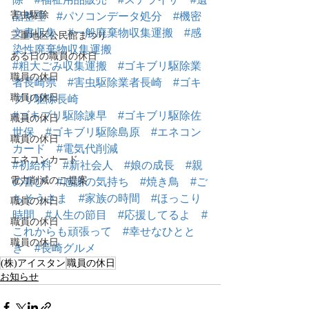
害虫駆除
品整理
#パソコンデータ処分
#機密
文書収集
#一般廃棄物収集運搬
#感
三重地区公民館まつり
染性廃棄物収集運搬
ある日の職員の休日
#粗大ごみ収集運搬
#ゴキブリ駆除業
職員の休日
者長崎県
#害虫駆除業者長崎
#ゴキ
職員の休日
ブリ駆除長崎
#ゴキブリ駆除諫早
#ゴキブリ駆除佐
職員の休日
世保
#ゴキブリ駆除島原
#エネコン
職員の休日
カード
#電気代削減
エネコンカード
#初給料
#新社会人
#娘の成長
#親
電力削減のご提案
の喜び
#感謝の気持ち
#焼き鳥
#ご
ちそうさま
#家族の時間
#ほっこり
職員の休日
時間
#人生の節目
#応援してるよ
#
職員の休日
これからも頑張って
#幸せなひとと
職員の休日
き
#長崎グルメ
(株)アイスタン
職員の休日
お知らせ