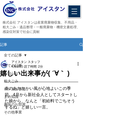
​株式会社 アイスタンは産業廃棄物収集、不用品・
粗大ごみ・遺品整理・一般廃棄物・機密文書処理、
感染症対策で社会に貢献
記事
全ての記事
アイスタン スタッフ
全ての記事
4月30日
読了時間: 2分
嬉しい出来事が( ´∀｀ )
お知らせ
粗大ごみ
春のあたたかい風が心地よいこの季
レンタル事業
節。4月から新社会人としてスタートし
まめ知識
た娘から、なんと「初給料でごちそう
趣味のお部屋
するね」と嬉しい一言。
その他事業