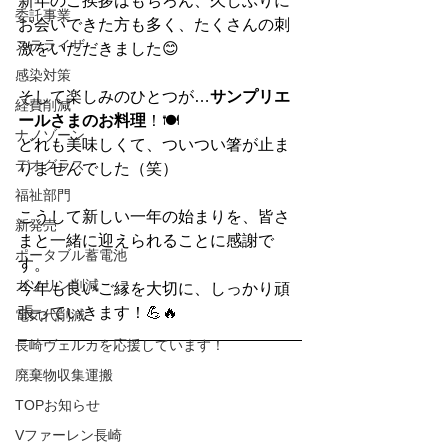
新年のご挨拶はもちろん、久しぶりに
委託事業
お会いできた方も多く、たくさんの刺
ステライザ
激をいただきました😊
感染対策
そして楽しみのひとつが…
サンプリエ
経費削減
ールさまのお料理
！🍽️
ナノゾーン
どれも美味しくて、ついつい箸が止ま
デオグラス
りませんでした（笑）
福祉部門
こうして新しい一年の始まりを、皆さ
新発売
まと一緒に迎えられることに感謝で
ポータブル蓄電池
す。
ガソリン削減
今年も良いご縁を大切に、しっかり頑
張っていきます！💪🔥
電気代削減
長崎ヴェルカを応援しています！
廃棄物収集運搬
TOPお知らせ
Vファーレン長崎