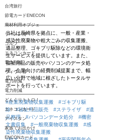
台湾旅行
節電カードENECON
廃材利用オブジェ
当社は長崎県を拠点に、一般・産業・
ラーメン博
感染性廃棄物や粗大ごみの収集運搬、
ゴルフ
遺品整理、ゴキブリ駆除などの環境衛
エネコンカード
生サービスを提供しています。また、
電力削減
福祉用品の販売やパソコンのデータ処
理、企業向けの経費削減提案まで、幅
ヴィヴィ君
広い分野で地域に根ざしたトータルサ
電力削減
ポートを行っています。
電力削減
どんぐりトトロ！
#産業廃棄物収集運搬
#ゴキブリ駆
エネコンカード
除
#福祉用品販売
#ステライザ
#遺
品整理
#パソコンデータ処分
#機密
アイスタン
文書収集
#一般廃棄物収集運搬
#感
家族でお出かけ
染性廃棄物収集運搬
ENCONカード
#粗大ごみ収集運搬
#平安閣新年会