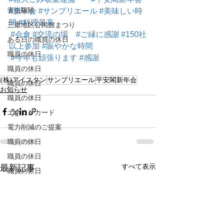
害虫駆除
#新年会
#サンプリエール
#美味しい時
間
#料理最高
三重地区公民館まつり
#会食
#交流の場
#ご縁に感謝
#150社
ある日の職員の休日
以上参加
#賑やかな時間
職員の休日
#今年も頑張ります
#感謝
職員の休日
(株)アイスタン
サンプリエール
平安閣新年会
職員の休日
お知らせ
職員の休日
エネコンカード
電力削減のご提案
職員の休日
職員の休日
すべて表示
最新記事
職員の休日