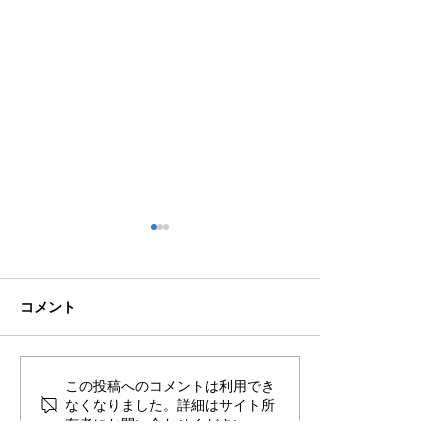
コメント
🌊ハガネの肉体を持つ職
🍻住吉の夜は「
この投稿へのコメントは利用でき
なくなりました。詳細はサイト所
員、岩瀬道へ！
しかく」さんへ
有者にお問い合わせください。