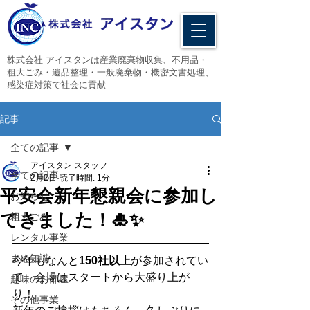
​株式会社 アイスタンは産業廃棄物収集、不用品・
粗大ごみ・遺品整理・一般廃棄物・機密文書処理、
感染症対策で社会に貢献
記事
全ての記事
アイスタン スタッフ
全ての記事
2月2日
読了時間: 1分
平安会新年懇親会に参加し
お知らせ
てきました！🎍✨
粗大ごみ
レンタル事業
まめ知識
今年もなんと
150社以上
が参加されてい
て、会場はスタートから大盛り上が
趣味のお部屋
り！
その他事業