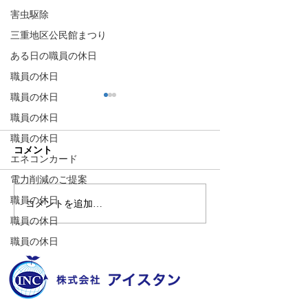
害虫駆除
三重地区公民館まつり
ある日の職員の休日
職員の休日
職員の休日
職員の休日
職員の休日
コメント
エネコンカード
電力削減のご提案
職員の休日
コメントを追加…
🌊ハガネの肉体を持つ職
🍻住吉の夜は「
職員の休日
員、岩瀬道へ！
しかく」さんへ
職員の休日