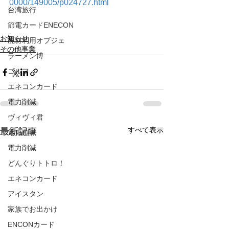
0000/149005/p024727.html
台湾旅行
節電カードENECON
お知らせ
廃材利用オブジェ
その他事業
ラーメン博
ゴルフ
エネコンカード
電力削減
ヴィヴィ君
すべて表示
最新記事
電力削減
電力削減
どんぐりトトロ！
エネコンカード
アイスタン
家族でお出かけ
ENCONカード