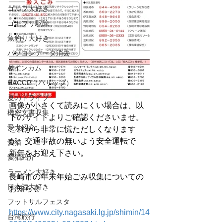
ゴルフ大好き
ゴキブリ駆除
魚釣り大好き
パソコンデータ消去
AIインカム
HACCP（ハサップ）
夏のドライブ
画像が小さくて読みにくい場合は、以
機密文書収集
下のサイトよりご確認くださいませ。
愛犬紹介
これから非常に慌ただしくなります
が、交通事故の無いよう安全運転で
愛猫
新年をお迎え下さい。
愛猫紹介
ラーメン大好き
長崎市の年末年始ごみ収集についての
日本酒大好き
お知らせ
フットサルフェスタ
https://www.city.nagasaki.lg.jp/shimin/14
台湾旅行