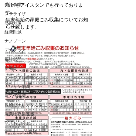
委託事業
私どもアイスタンでも行っておりま
す、
ステライザ
年末年始の家庭ごみ収集についてお知
感染対策
らせ致します。
経費削減
ナノゾーン
デオグラス
福祉部門
新発売
ポータブル蓄電池
ガソリン削減
電気代削減
長崎ヴェルカを応援しています！
廃棄物収集運搬
TOPお知らせ
Vファーレン長崎