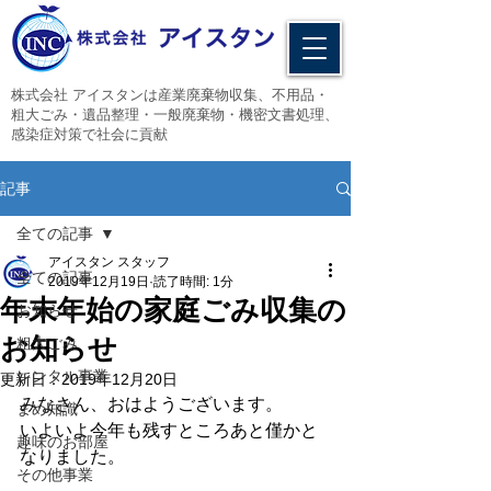
​株式会社 アイスタンは産業廃棄物収集、不用品・
粗大ごみ・遺品整理・一般廃棄物・機密文書処理、
感染症対策で社会に貢献
記事
全ての記事
アイスタン スタッフ
全ての記事
2019年12月19日
読了時間: 1分
年末年始の家庭ごみ収集の
お知らせ
お知らせ
粗大ごみ
レンタル事業
更新日：
2019年12月20日
みなさん、おはようございます。
まめ知識
いよいよ今年も残すところあと僅かと
趣味のお部屋
なりました。
その他事業