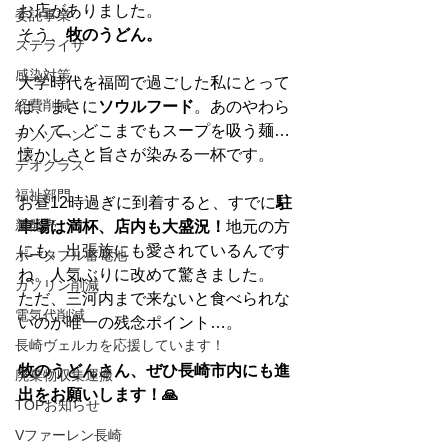
お店がありました。
委託事業
そう、
牧のうどん。
ステライザ
感染対策
大学時代を福岡で過ごした私にとって
経費削減
は、まさに
ソウルフード
。あのやわら
かくて、どこまでもスープを吸う麺…
ナノゾーン
懐かしさと旨さが染みる一杯です。
デオグラス
福祉部門
お昼12時過ぎに到着すると、すでに
駐
新発売
車場は満杯、店内も大盛況！
地元の方
にも、出張族にも愛されているんです
ポータブル蓄電池
ね。人気ぶりに改めて驚きました。
ガソリン削減
ただ、三河内まで来ないと食べられな
電気代削減
いのが唯一の残念ポイント…。
長崎ヴェルカを応援しています！
牧のうどんさん、ぜひ長崎市内にも進
廃棄物収集運搬
出をお願いします！🙏
TOPお知らせ
Vファーレン長崎