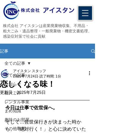
​株式会社 アイスタンは産業廃棄物収集、不用品・
粗大ごみ・遺品整理・一般廃棄物・機密文書処理、
感染症対策で社会に貢献
記事
全ての記事
アイスタン スタッフ
全ての記事
2025年7月24日
読了時間: 1分
恋しくなる味！
お知らせ
更新日：
2025年7月25日
粗大ごみ
レンタル事業
今日は仕事で佐世保へ。
まめ知識
趣味のお部屋
そして…佐世保行きが決まった時か
その他事業
ら、「絶対行く！」と心に決めていた