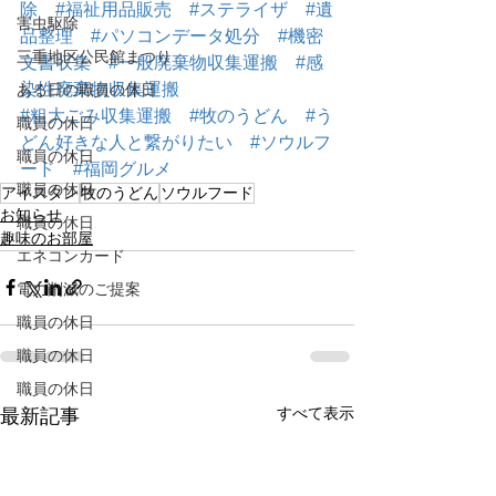
除
#福祉用品販売
#ステライザ
#遺
害虫駆除
品整理
#パソコンデータ処分
#機密
三重地区公民館まつり
文書収集
#一般廃棄物収集運搬
#感
染性廃棄物収集運搬
ある日の職員の休日
#粗大ごみ収集運搬
#牧のうどん
#う
職員の休日
どん好きな人と繋がりたい
#ソウルフ
職員の休日
ード
#福岡グルメ
職員の休日
アイスタン
牧のうどん
ソウルフード
お知らせ
職員の休日
趣味のお部屋
エネコンカード
電力削減のご提案
職員の休日
職員の休日
職員の休日
すべて表示
最新記事