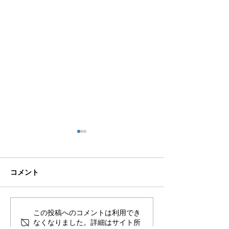
コメント
🌊ハガネの肉体を持つ職
🍻住吉の夜は「
この投稿へのコメントは利用でき
なくなりました。詳細はサイト所
員、岩瀬道へ！
しかく」さんへ