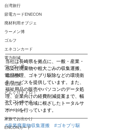
台湾旅行
節電カードENECON
廃材利用オブジェ
ラーメン博
ゴルフ
エネコンカード
電力削減
当社は長崎県を拠点に、一般・産業・
ヴィヴィ君
感染性廃棄物や粗大ごみの収集運搬、
遺品整理、ゴキブリ駆除などの環境衛
電力削減
生サービスを提供しています。また、
電力削減
福祉用品の販売やパソコンのデータ処
どんぐりトトロ！
理、企業向けの経費削減提案まで、幅
エネコンカード
広い分野で地域に根ざしたトータルサ
ポートを行っています。
アイスタン
家族でお出かけ
#産業廃棄物収集運搬
#ゴキブリ駆
ENCONカード