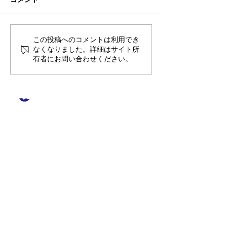
🌊ハガネの肉体を持つ職
🍻住吉の夜は「
この投稿へのコメントは利用でき
なくなりました。詳細はサイト所
員、岩瀬道へ！
しかく」さんへ
有者にお問い合わせください。
​〒851-2213 長崎県長崎市多以良町523-1
TEL
095-850-8600
FAX
095-865-8720
E-mail
contact@aisutan.com
https://www.aisutan.com
愛でつなぐ未来、
​生まれる明日のために。