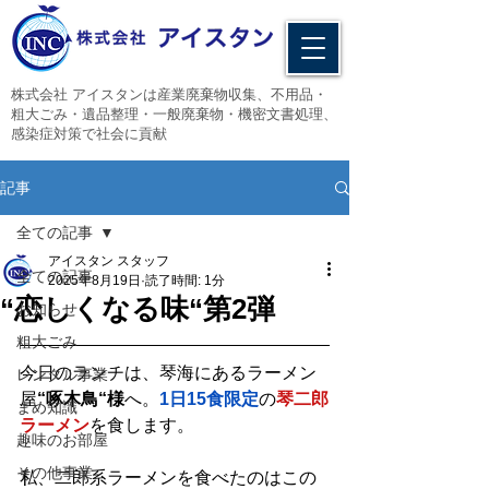
​株式会社 アイスタンは産業廃棄物収集、不用品・
粗大ごみ・遺品整理・一般廃棄物・機密文書処理、
感染症対策で社会に貢献
記事
全ての記事
アイスタン スタッフ
全ての記事
2025年8月19日
読了時間: 1分
“恋しくなる味“第2弾
お知らせ
粗大ごみ
今日のランチは、琴海にあるラーメン
レンタル事業
屋
“啄木鳥“様
へ。
1日15食限定
の
琴二郎
まめ知識
ラーメン
を食します。
趣味のお部屋
その他事業
私、二郎系ラーメンを食べたのはこの