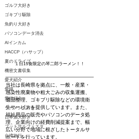
ゴルフ大好き
ゴキブリ駆除
魚釣り大好き
パソコンデータ消去
AIインカム
HACCP（ハサップ）
夏のドライブ
１日15食限定の琴二郎ラーメン！！
機密文書収集
愛犬紹介
当社は長崎県を拠点に、一般・産業・
愛猫
感染性廃棄物や粗大ごみの収集運搬、
愛猫紹介
遺品整理、ゴキブリ駆除などの環境衛
生サービスを提供しています。また、
ラーメン大好き
福祉用品の販売やパソコンのデータ処
日本酒大好き
理、企業向けの経費削減提案まで、幅
フットサルフェスタ
広い分野で地域に根ざしたトータルサ
台湾旅行
ポートを行っています。