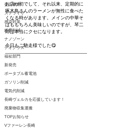
お店が初でして、それ以来、定期的に
委託事業
啄木鳥さんのラーメンが無性に食べた
ステライザ
くなる時があります。メインの中華そ
感染対策
ばももちろん美味しいのですが、琴二
経費削減
郎は本当にクセになります。
ナノゾーン
今日もご馳走様でした😋
デオグラス
福祉部門
新発売
ポータブル蓄電池
ガソリン削減
電気代削減
長崎ヴェルカを応援しています！
廃棄物収集運搬
TOPお知らせ
Vファーレン長崎