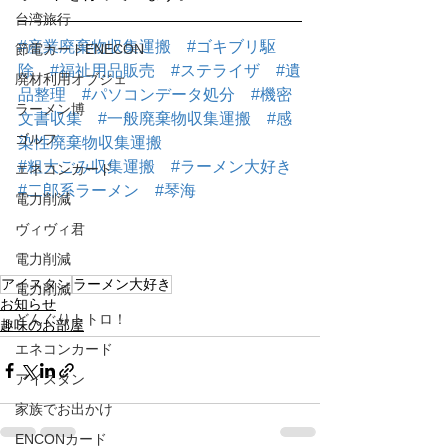
台湾旅行
#産業廃棄物収集運搬
#ゴキブリ駆
節電カードENECON
除
#福祉用品販売
#ステライザ
#遺
廃材利用オブジェ
品整理
#パソコンデータ処分
#機密
ラーメン博
文書収集
#一般廃棄物収集運搬
#感
ゴルフ
染性廃棄物収集運搬
#粗大ごみ収集運搬
#ラーメン大好き
エネコンカード
#二郎系ラーメン
#琴海
電力削減
ヴィヴィ君
電力削減
アイスタン
ラーメン大好き
電力削減
お知らせ
どんぐりトトロ！
趣味のお部屋
エネコンカード
アイスタン
家族でお出かけ
ENCONカード