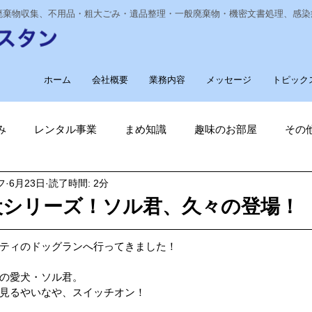
業廃棄物収集、不用品・粗大ごみ・遺品整理・一般廃棄物・機密文書処理、感
ホーム
会社概要
業務内容
メッセージ
トピック
み
レンタル事業
まめ知識
趣味のお部屋
その
フ
6月23日
読了時間: 2分
経費削減
ナノゾーン
デオグラス
福祉部門
新
犬シリーズ！ソル君、久々の登場！
削減
電気代削減
長崎ヴェルカを応援しています！
ティのドッグランへ行ってきました！
の愛犬・ソル君。
見るやいなや、スイッチオン！
長崎
ゴルフ大好き
ゴキブリ駆除
魚釣り大好き