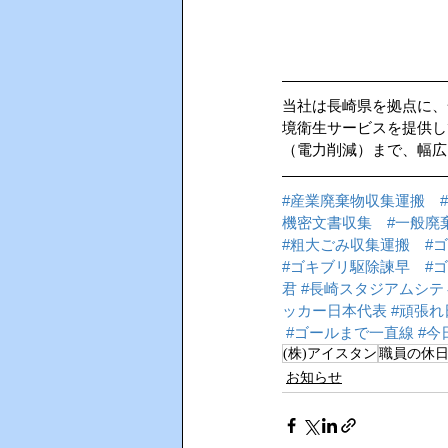
当社は長崎県を拠点に、
境衛生サービスを提供し
（電力削減）まで、幅広
#産業廃棄物収集運搬
機密文書収集
#一般廃
#粗大ごみ収集運搬
#
#ゴキブリ駆除諫早
#
君
#長崎スタジアムシテ
ッカー日本代表
#頑張れ
#ゴールまで一直線
#今
(株)アイスタン
職員の休
お知らせ