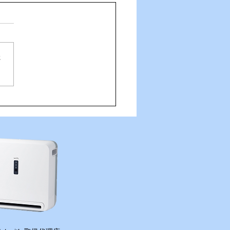
さ
住吉の夜は「さんかくしか
さんへ！