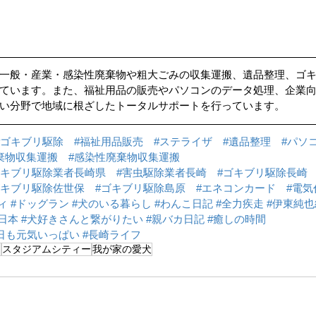
一般・産業・感染性廃棄物や粗大ごみの収集運搬、遺品整理、ゴ
ています。また、福祉用品の販売やパソコンのデータ処理、企業
い分野で地域に根ざしたトータルサポートを行っています。
#ゴキブリ駆除
#福祉用品販売
#ステライザ
#遺品整理
#パソ
棄物収集運搬
#感染性廃棄物収集運搬
ゴキブリ駆除業者長崎県
#害虫駆除業者長崎
#ゴキブリ駆除長崎
ゴキブリ駆除佐世保
#ゴキブリ駆除島原
#エネコンカード
#電気
ィ
#ドッグラン
#犬のいる暮らし
#わんこ日記
#全力疾走
#伊東純
日本
#犬好きさんと繋がりたい
#親バカ日記
#癒しの時間
日も元気いっぱい
#長崎ライフ
日
スタジアムシティー
我が家の愛犬