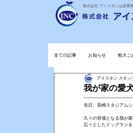
​株式会社 アイスタンは産
全ての記事
お知らせ
粗大ご
アイスタン スタッ
ステライザ
感染対策
我が家の愛
ポータブル蓄電池
ガソリン
先日、長崎スタジアムシ
久々の登場となる我が家
広々としたドッグランを
TOPお知らせ
Vファーレン