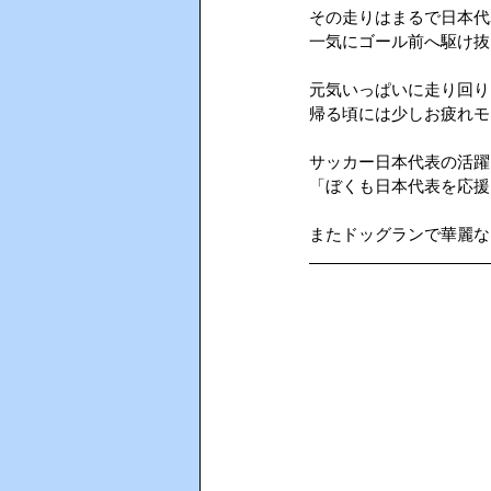
その走りはまるで日本代
一気にゴール前へ駆け抜
AIインカム
HACCP（ハサ
元気いっぱいに走り回り
帰る頃には少しお疲れモ
サッカー日本代表の活躍
「ぼくも日本代表を応援して
またドッグランで華麗な