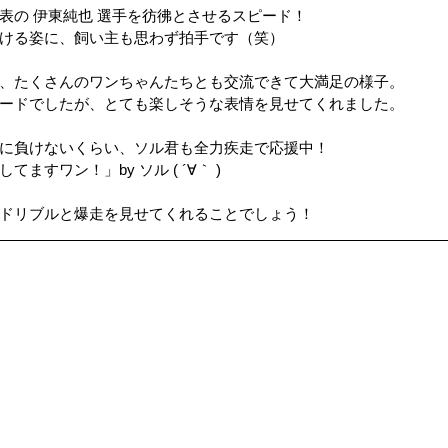
表の 伊東純也 選手を彷彿とさせるスピード！
ける姿に、飼い主も思わず拍手です（笑）
ップ）
夏のドライブ
機密文書収集
愛犬紹介
、たくさんのワンちゃんたちとも交流できて大満足の様子。
ードでしたが、とても楽しそうな表情を見せてくれました。
に負けないくらい、ソル君も全力疾走で応援中！
ますワン！」by ソル ( ´∀｀ )
ドリブルと爆走を見せてくれることでしょう！