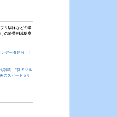
キブリ駆除などの環
向けの経費削減提案
コンデータ処分
#
代削減
#愛犬ソル
也級のスピード
#サ