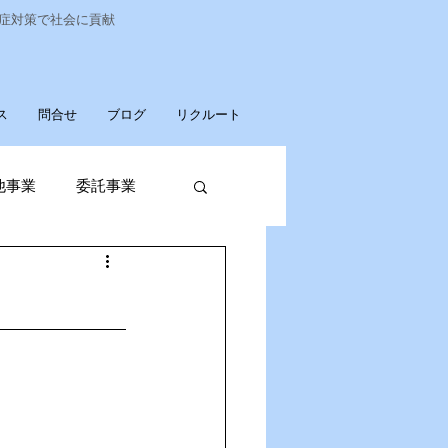
染症対策で社会に貢献
ス
問合せ
ブログ
リクルート
他事業
委託事業
発売
廃棄物収集運搬
パソコンデータ消去