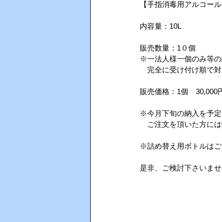
【手指消毒用アルコール
内容量：10L
AIインカム
HACCP（ハサ
販売数量：1０個
※一法人様一個のみ等の
　完全に受け付け順で対
販売価格：1個　30,000
※今月下旬の納入を予定
　ご注文を頂いた方には
※詰め替え用ボトルはご
是非、ご検討下さいませ