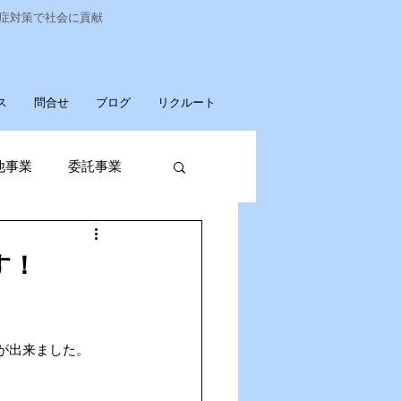
染症対策で社会に貢献
ス
問合せ
ブログ
リクルート
他事業
委託事業
発売
す！
廃棄物収集運搬
が出来ました。
パソコンデータ消去