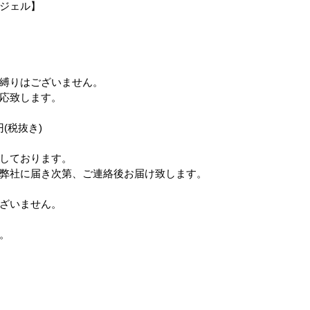
ジェル】
ップ）
夏のドライブ
機密文書収集
愛犬紹介
縛りはございません。
応致します。
円(税抜き)
しております。
弊社に届き次第、ご連絡後お届け致します。
ざいません。
。