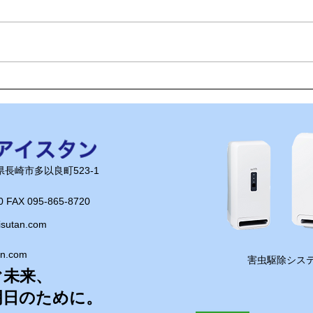
🌊ハガネの肉体を持つ職員、
🍻
岩瀬道へ！
く」
長崎県長崎市多以良町523-1
0 FAX 095-865-8720​
isutan.com
an.com
​害虫駆除システ
ぐ未来、
明日のために。