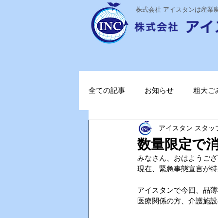
​株式会社 アイスタンは産
全ての記事
お知らせ
粗大ご
アイスタン スタッ
ステライザ
感染対策
数量限定で
みなさん、おはようござ
ポータブル蓄電池
ガソリン
現在、緊急事態宣言が特
アイスタンで今回、品薄
医療関係の方、介護施設
TOPお知らせ
Vファーレン