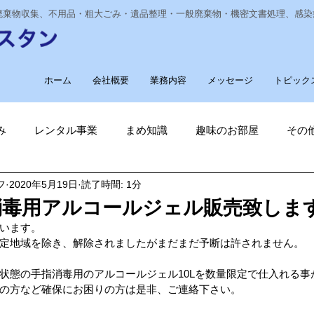
業廃棄物収集、不用品・粗大ごみ・遺品整理・一般廃棄物・機密文書処理、感
ホーム
会社概要
業務内容
メッセージ
トピック
み
レンタル事業
まめ知識
趣味のお部屋
その
フ
2020年5月19日
読了時間: 1分
経費削減
ナノゾーン
デオグラス
福祉部門
新
消毒用アルコールジェル販売致しま
います。
削減
電気代削減
長崎ヴェルカを応援しています！
定地域を除き、解除されましたがまだまだ予断は許されません。
状態の手指消毒用のアルコールジェル10Lを数量限定で仕入れる事
の方など確保にお困りの方は是非、ご連絡下さい。
長崎
ゴルフ大好き
ゴキブリ駆除
魚釣り大好き