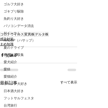
ゴルフ大好き
ゴキブリ駆除
魚釣り大好き
パソコンデータ消去
AIインカム
コロナウイルス
変異株
デルタ株
感染対策
HACCP（ハサップ）
まめ知識
夏のドライブ
機密文書収集
愛犬紹介
愛猫
愛猫紹介
すべて表示
最新記事
ラーメン大好き
日本酒大好き
フットサルフェスタ
台湾旅行