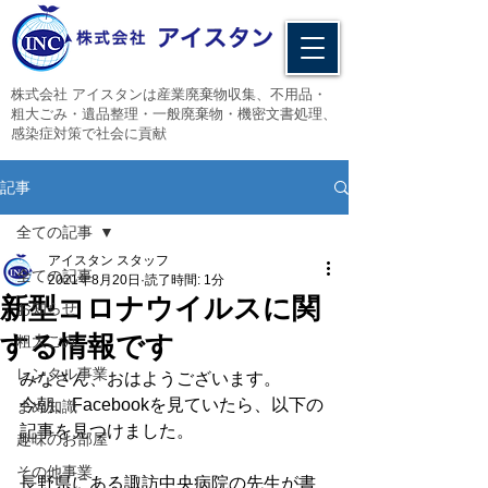
​株式会社 アイスタンは産業廃棄物収集、不用品・
粗大ごみ・遺品整理・一般廃棄物・機密文書処理、
感染症対策で社会に貢献
記事
全ての記事
アイスタン スタッフ
全ての記事
2021年8月20日
読了時間: 1分
新型コロナウイルスに関
お知らせ
する情報です
粗大ごみ
レンタル事業
みなさん、おはようございます。
今朝、Facebookを見ていたら、以下の
まめ知識
記事を見つけました。
趣味のお部屋
その他事業
長野県にある諏訪中央病院の先生が書