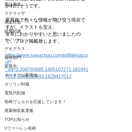
委託事業
かれたそうです。
ステライザ
変異株で色々な情報が飛び交う現在で
感染対策
すが、イラストも交え、
経費削減
非常にわかりやすいと思いましたの
ナノゾーン
で、ブログ掲載致します。
デオグラス
https://www.suwachuo.com/pdf/deruta.p
福祉部門
df?
新発売
_ga=2.209793685.1495107271.162941
ポータブル蓄電池
7012-1046138693.1629417012
ガソリン削減
電気代削減
長崎ヴェルカを応援しています！
廃棄物収集運搬
TOPお知らせ
Vファーレン長崎