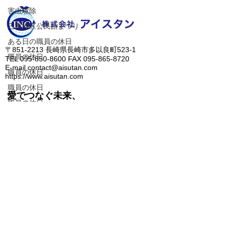
害虫駆除
三重地区公民館まつり
ある日の職員の休日
​〒851-2213 長崎県長崎市多以良町523-1
職員の休日
TEL
095-850-8600
FAX
095-865-8720
E-mail
contact@aisutan.com
職員の休日
https://www.aisutan.com
職員の休日
愛でつなぐ未来、
職員の休日
『サブスク、はじめました
​生まれる明日のために。
－！
エネコンカード
電力削減のご提案
職員の休日
人に優しいノンアルコール除菌水、ZiACO
職員の休日
​＞
会社概要
職員の休日
​＞
業務内容
​＞
メッセージ
​＞
最新情報
​＞
問合せ