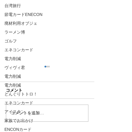
台湾旅行
節電カードENECON
廃材利用オブジェ
ラーメン博
ゴルフ
エネコンカード
電力削減
ヴィヴィ君
電力削減
電力削減
コメント
どんぐりトトロ！
エネコンカード
アイスタン
コメントを追加…
時代は空気清浄
間除菌機へ！！
家族でお出かけ
ENCONカード