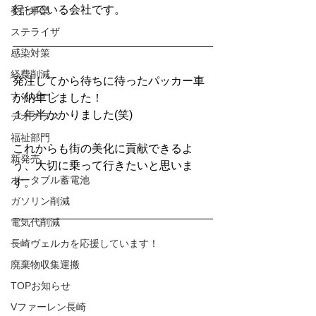
行っている会社です。
委託事業
ステライザ
感染対策
経費削減
発注してから待ちに待ったパッカー車
ナノゾーン
が納車しました！
１年半かかりました(笑)
デオグラス
福祉部門
これからも街の美化に貢献できるよ
新発売
う、大切に乗って行きたいと思いま
ポータブル蓄電池
す。
ガソリン削減
電気代削減
長崎ヴェルカを応援しています！
廃棄物収集運搬
TOPお知らせ
Vファーレン長崎