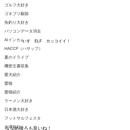
ゴルフ大好き
ゴキブリ駆除
魚釣り大好き
パソコンデータ消去
AIインカム
いすゞELF　カッコイイ！
HACCP（ハサップ）
夏のドライブ
機密文書収集
愛犬紹介
愛猫
愛猫紹介
ラーメン大好き
日本酒大好き
フットサルフェスタ
台湾旅行
ななめ後ろも良いね！