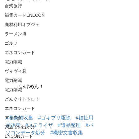
台湾旅行
節電カードENECON
廃材利用オブジェ
ラーメン博
ゴルフ
エネコンカード
電力削減
ヴィヴィ君
電力削減
       　いけめん！
電力削減
どんぐりトトロ！
エネコンカード
アイスタン
#廃棄物収集
#ゴキブリ駆除
#福祉用
品販売
#ステライザ
#遺品整理
#パ
家族でお出かけ
ソコンデータ処分
#機密文書収集
ENCONカード