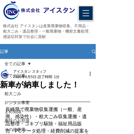
​株式会社 アイスタンは産業廃棄物収集、不用品・
粗大ごみ・遺品整理・一般廃棄物・機密文書処理、
感染症対策で社会に貢献
記事
全ての記事
アイスタン スタッフ
全ての記事
2025年6月5日
読了時間: 1分
新車が納車しました！
お知らせ
粗大ごみ
レンタル事業
長崎県で廃棄物収集運搬（一般、産
まめ知識
廃、感染性）・粗大ごみ収集運搬・遺
趣味のお部屋
品整理・ゴキブリ駆除・福祉用品販
その他事業
売・PCデータ処理・経費削減の提案を