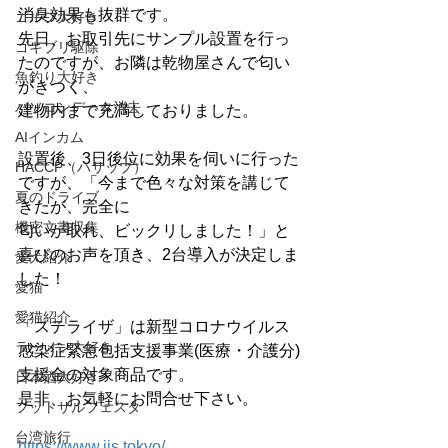
消臭効果も抜群です。
ゴルフ大好き
先日、お取引先にサンプル設置を行っ
ゴキブリ駆除
たのですが、お隣は乾物屋さんで匂い
魚釣り大好き
がきつく、
パソコンデータ消去
建物内まで充満しておりました。
AIインカム
設置後、3日後位に効果を伺いに行った
HACCP（ハサップ）
ですが、「今まで色々な対策を講じて
夏のドライブ
きたが、完全に
機密文書収集
匂いが取れ、ビックリしました！」と
喜びのお声を頂き、2台導入が決定しま
愛犬紹介
した！
愛猫
愛猫紹介
「ステライザ」は新型コロナウイルス
ラーメン大好き
感染症緊急包括支援事業(医療・介護分)
支援金の対象商品です。
日本酒大好き
是非、お気軽にお問合せ下さい。
フットサルフェスタ
台湾旅行
https://www.jis.tokyo/