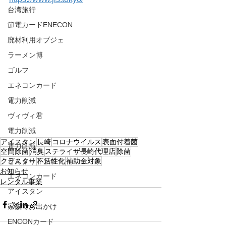
台湾旅行
節電カードENECON
廃材利用オブジェ
ラーメン博
ゴルフ
エネコンカード
電力削減
ヴィヴィ君
電力削減
アイスタン
長崎
コロナウイルス
表面付着菌
電力削減
空間除菌
消臭
ステライザ長崎代理店
除菌
どんぐりトトロ！
クラスター
不活性化
補助金対象
お知らせ
エネコンカード
レンタル事業
アイスタン
家族でお出かけ
ENCONカード