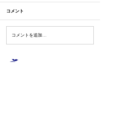
コメント
コメントを追加…
🌊ハガネの肉体を持つ職
🍻住吉の夜は「
員、岩瀬道へ！
しかく」さんへ
​〒851-2213 長崎県長崎市多以良町523-1
TEL
095-850-8600
FAX
095-865-8720
E-mail
contact@aisutan.com
https://www.aisutan.com
愛でつなぐ未来、
​生まれる明日のために。