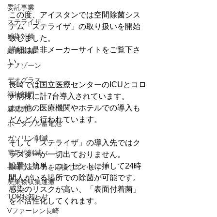
委託事業
この度、アイスタンでは空間除菌シス
ステライザ
テム「ステライザ」の取り扱いを開始
感染対策
致しました。
詳細は是非メーカーサイトをご覧下さ
経費削減
い。
ナノゾーン
デオグラス
長崎では国立医療センターのICUとコロ
福祉部門
ナ病棟に計7台導入されています。
また他の医療機関やホテルでの導入も
新発売
どんどん行われています。
ポータブル蓄電池
ガソリン削減
そして「ステライザ」の導入先ではク
電気代削減
ラスターが一切出ておりません。
設置は簡単、コンセントに挿して24時
長崎ヴェルカを応援しています！
間人がいる場所での除菌が可能です。
廃棄物収集運搬
感染のリスクが高い、「表面付着菌」
TOPお知らせ
を不活性化してくれます。
Vファーレン長崎