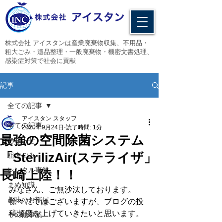
​株式会社 アイスタンは産業廃棄物収集、不用品・
粗大ごみ・遺品整理・一般廃棄物・機密文書処理、
感染症対策で社会に貢献
記事
全ての記事
アイスタン スタッフ
全ての記事
2020年9月24日
読了時間: 1分
最強の空間除菌システム
お知らせ
「SterilizAir(ステライザ」
粗大ごみ
レンタル事業
長崎上陸！！
まめ知識
みなさん、ご無沙汰しております。
趣味のお部屋
徐々にではございますが、ブログの投
稿頻度を上げていきたいと思います。
その他事業