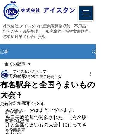
​株式会社 アイスタンは産業廃棄物収集、不用品・
粗大ごみ・遺品整理・一般廃棄物・機密文書処理、
感染症対策で社会に貢献
記事
全ての記事
アイスタン スタッフ
全ての記事
2020年2月25日
読了時間: 1分
有名駅弁と全国うまいもの
お知らせ
大会！
粗大ごみ
レンタル事業
更新日：
2020年2月25日
みなさん、おはようございます。
まめ知識
先日長崎浜屋で開催された、【有名駅
趣味のお部屋
弁と全国うまいもの大会】に行ってき
その他事業
ました。