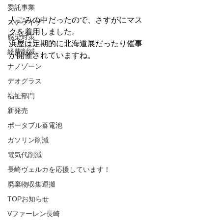
委託事業
人ごみの中だったので、さすがにマス
ステライザ
クを着用しました。
感染対策
浜屋は定期的に北海道展だったり催事
経費削減
が開催されていますね。
ナノゾーン
デオグラス
福祉部門
新発売
ポータブル蓄電池
ガソリン削減
電気代削減
長崎ヴェルカを応援しています！
廃棄物収集運搬
TOPお知らせ
Vファーレン長崎