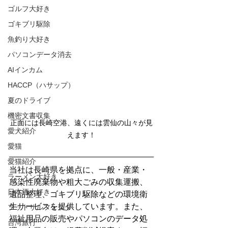
ゴルフ大好き
ゴキブリ駆除
魚釣り大好き
パソコンデータ消去
AIインカム
HACCP（ハサップ）
夏のドライブ
機密文書収集
正面には長崎空港、遠くには雲仙の山々が見
愛犬紹介
えます！
愛猫
愛猫紹介
当社は長崎県を拠点に、一般・産業・
ラーメン大好き
感染性廃棄物や粗大ごみの収集運搬、
日本酒大好き
遺品整理、ゴキブリ駆除などの環境衛
生サービスを提供しています。また、
フットサルフェスタ
福祉用品の販売やパソコンのデータ処
台湾旅行