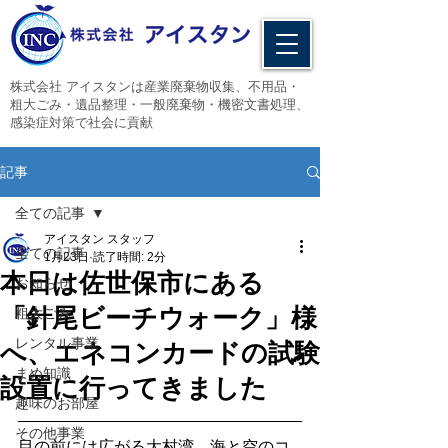
​株式会社 アイスタンは産業廃棄物収集、不用品・
粗大ごみ・遺品整理・一般廃棄物・機密文書処理、
感染症対策で社会に貢献
記事
全ての記事
アイスタン スタッフ
全ての記事
1月23日
読了時間: 2分
本日は佐世保市にある
お知らせ
「針尾ビーチウォーク」様
粗大ごみ
レンタル事業
へ、エネコンカードの試験
まめ知識
設置に行ってきました
趣味のお部屋
その他事業
目の前には広がる大村湾。海と空のコ