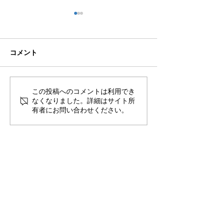
コメント
🌊ハガネの肉体を持つ職
🍻住吉の夜は「
この投稿へのコメントは利用でき
なくなりました。詳細はサイト所
員、岩瀬道へ！
しかく」さんへ
有者にお問い合わせください。
​〒851-2213 長崎県長崎市多以良町523-1
TEL
095-850-8600
FAX
095-865-8720
E-mail
contact@aisutan.com
https://www.aisutan.com