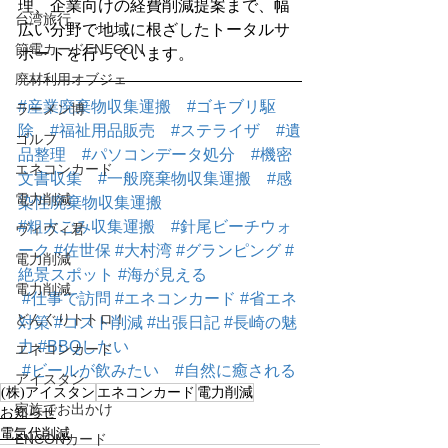
理、企業向けの経費削減提案まで、幅
台湾旅行
広い分野で地域に根ざしたトータルサ
節電カードENECON
ポートを行っています。
廃材利用オブジェ
#産業廃棄物収集運搬
#ゴキブリ駆
ラーメン博
除
#福祉用品販売
#ステライザ
#遺
ゴルフ
品整理
#パソコンデータ処分
#機密
エネコンカード
文書収集
#一般廃棄物収集運搬
#感
電力削減
染性廃棄物収集運搬
#粗大ごみ収集運搬
#針尾ビーチウォ
ヴィヴィ君
ーク
#佐世保
#大村湾
#グランピング
#
電力削減
絶景スポット
#海が見える
電力削減
#仕事で訪問
#エネコンカード
#省エネ
どんぐりトトロ！
対策
#コスト削減
#出張日記
#長崎の魅
力
#BBQしたい
エネコンカード
#ビールが飲みたい
#自然に癒される
アイスタン
(株)アイスタン
エネコンカード
電力削減
家族でお出かけ
お知らせ
電気代削減
ENCONカード