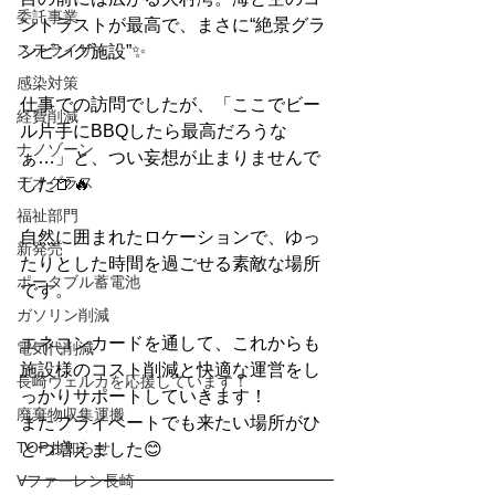
委託事業
ントラストが最高で、まさに“絶景グラ
ステライザ
ンピング施設”✨
感染対策
仕事での訪問でしたが、「ここでビー
経費削減
ル片手にBBQしたら最高だろうな
ナノゾーン
ぁ…」と、つい妄想が止まりませんで
デオグラス
した🍺🔥
福祉部門
自然に囲まれたロケーションで、ゆっ
新発売
たりとした時間を過ごせる素敵な場所
ポータブル蓄電池
です。
ガソリン削減
エネコンカードを通して、これからも
電気代削減
施設様のコスト削減と快適な運営をし
長崎ヴェルカを応援しています！
っかりサポートしていきます！
廃棄物収集運搬
またプライベートでも来たい場所がひ
TOPお知らせ
とつ増えました😊
Vファーレン長崎