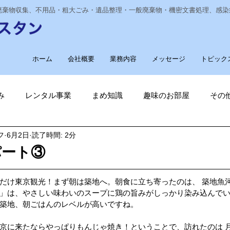
業廃棄物収集、不用品・粗大ごみ・遺品整理・一般廃棄物・機密文書処理、感
ホーム
会社概要
業務内容
メッセージ
トピック
み
レンタル事業
まめ知識
趣味のお部屋
その
フ
6月2日
読了時間: 2分
経費削減
ナノゾーン
デオグラス
福祉部門
新
パート③
削減
電気代削減
長崎ヴェルカを応援しています！
だけ東京観光！まず朝は築地へ。朝食に立ち寄ったのは、 築地魚河
」は、やさしい味わいのスープに鶏の旨みがしっかり染み込んで
築地、朝ごはんのレベルが高いですね。
長崎
ゴルフ大好き
ゴキブリ駆除
魚釣り大好き
京に来たならやっぱりもんじゃ焼き！ということで、訪れたのは 月