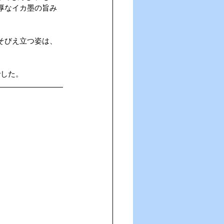
厚なイカ墨の旨み
そびえ立つ姿は、
！
でした。