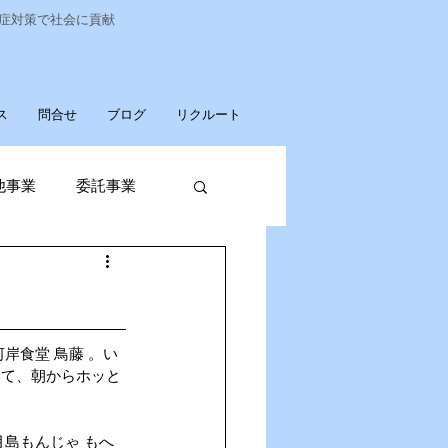
染症対策で社会に貢献
ス
問合せ
ブログ
リクルート
他事業
委託事業
発売
廃棄物収集運搬
岸食堂 鳥藤 。い
いて、朝からホッと
パソコンデータ消去
島もんじゃ もへ