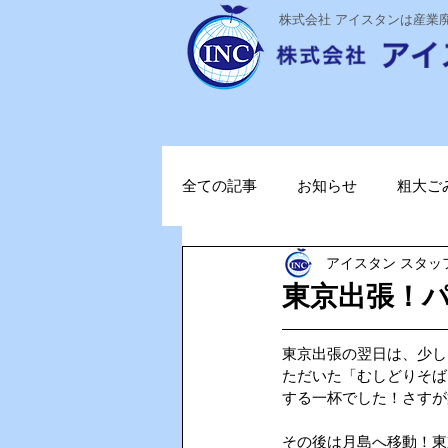
​株式会社 アイスタンは産
全ての記事
お知らせ
粗大ご
アイスタン スタッ
ステライザ
感染対策
東京出張！
ポータブル蓄電池
ガソリン
東京出張の翌日は、少し
ただいた「むしどりそば
する一杯でした！さすが
TOPお知らせ
Vファーレン
その後は月島へ移動！東