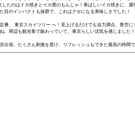
注文したのはイカ焼きとイカ墨のもんじゃ！香ばしいイカ焼きに、濃
た目のインパクトも抜群で、これはクセになる美味しさでした！
ップ）
夏のドライブ
機密文書収集
愛犬紹介
定番、 東京スカイツリー へ！見上げるだけでも迫力満点。青空に
ね。周辺も観光客で賑わっていて、東京らしい活気を感じました
京出張。たくさん刺激を受け、リフレッシュもできた最高の時間