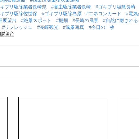
ゴキブリ駆除業者長崎県
#害虫駆除業者長崎
#ゴキブリ駆除長崎
ゴキブリ駆除佐世保
#ゴキブリ駆除島原
#エネコンカード
#電気
畑展望台
#絶景スポット
#棚畑
#長崎の風景
#自然に癒される
#リフレッシュ
#長崎観光
#風景写真
#今日の一枚
畑展望台