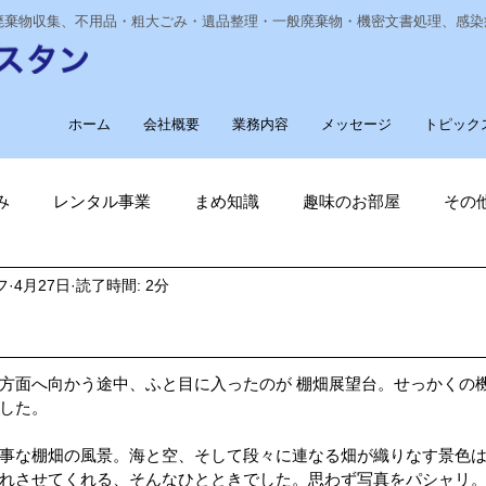
業廃棄物収集、不用品・粗大ごみ・遺品整理・一般廃棄物・機密文書処理、感
ホーム
会社概要
業務内容
メッセージ
トピック
み
レンタル事業
まめ知識
趣味のお部屋
その
フ
4月27日
読了時間: 2分
経費削減
ナノゾーン
デオグラス
福祉部門
新
！
削減
電気代削減
長崎ヴェルカを応援しています！
方面へ向かう途中、ふと目に入ったのが 棚畑展望台。せっかくの
した。
事な棚畑の風景。海と空、そして段々に連なる畑が織りなす景色
長崎
ゴルフ大好き
ゴキブリ駆除
魚釣り大好き
れさせてくれる、そんなひとときでした。思わず写真をパシャリ