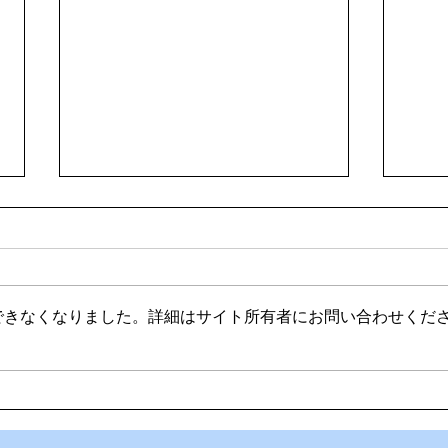
できなくなりました。詳細はサイト所有者にお問い合わせくだ
🌊ハガネの肉体を持つ職員、
🍻
岩瀬道へ！
く」