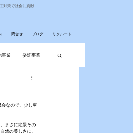
染症対策で社会に貢献
ス
問合せ
ブログ
リクルート
他事業
委託事業
発売
廃棄物収集運搬
機会なので、少し車
は、まさに絶景その
パソコンデータ消去
。自然の美しさに、