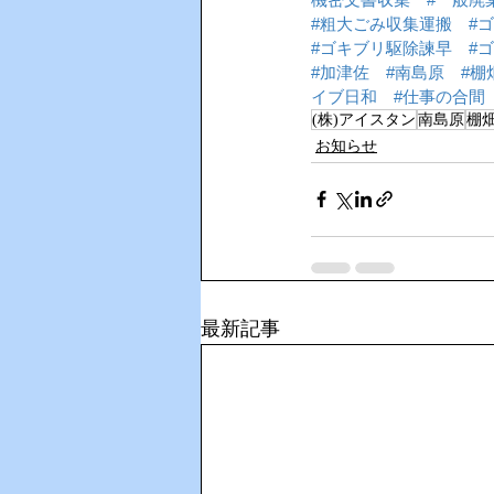
#粗大ごみ収集運搬
#
#ゴキブリ駆除諫早
#
#加津佐
#南島原
#棚
イブ日和
#仕事の合間
(株)アイスタン
南島原
棚
お知らせ
最新記事