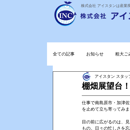
​株式会社 アイスタンは産
全ての記事
お知らせ
粗大ご
アイスタン スタッ
ステライザ
感染対策
棚畑展望台
ポータブル蓄電池
ガソリン
仕事で南島原市・加津佐
を止めて立ち寄ってみま
目の前に広がるのは、見
TOPお知らせ
Vファーレン
もの。日々の忙しさを忘