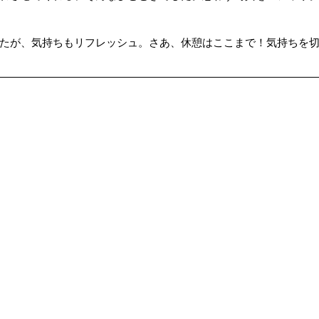
ップ）
夏のドライブ
機密文書収集
愛犬紹介
たが、気持ちもリフレッシュ。さあ、休憩はここまで！気持ちを