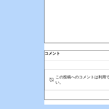
コメント
この投稿へのコメントは利用
い。
🎉Happy Birthday！奥さん
の誕生日を家族でお祝い🎂