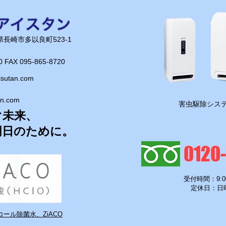
長崎県長崎市多以良町523-1
0 FAX 095-865-8720​
isutan.com
an.com
​害虫駆除システ
ぐ未来、
明日のために。
0120
受付時間：9:0
定休日：日
ール除菌水、ZiACO