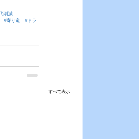
代削減
#寄り道
#ドラ
すべて表示