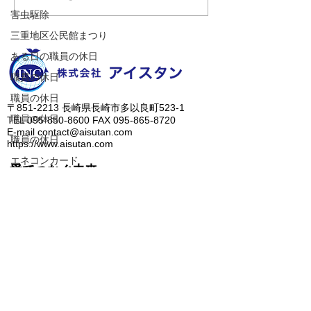
タムカブ！】
温泉「山暖簾」
害虫駆除
すっかりハマっ
三重地区公民館まつり
す（笑）
ある日の職員の休日
職員の休日
職員の休日
​〒851-2213 長崎県長崎市多以良町523-1
職員の休日
TEL
095-850-8600
FAX
095-865-8720
E-mail
contact@aisutan.com
職員の休日
https://www.aisutan.com
エネコンカード
愛でつなぐ未来、
電力削減のご提案
​生まれる明日のために。
職員の休日
職員の休日
職員の休日
人に優しいノンアルコール除菌水、ZiACO
​＞
会社概要
​＞
業務内容
​＞
メッセージ