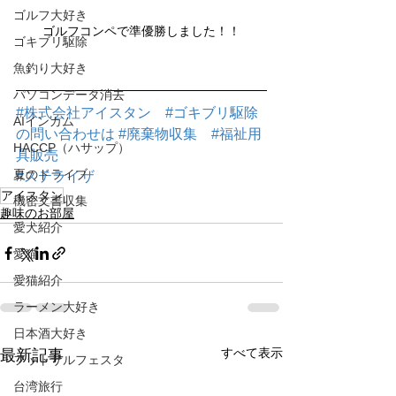
ゴルフ大好き
ゴルフコンペで準優勝しました！！
ゴキブリ駆除
魚釣り大好き
パソコンデータ消去
#株式会社アイスタン
#ゴキブリ駆除
AIインカム
の問い合わせは
#廃棄物収集
#福祉用
HACCP（ハサップ）
具販売
夏のドライブ
#ステライザ
アイスタン
機密文書収集
趣味のお部屋
愛犬紹介
愛猫
愛猫紹介
ラーメン大好き
日本酒大好き
すべて表示
最新記事
フットサルフェスタ
台湾旅行