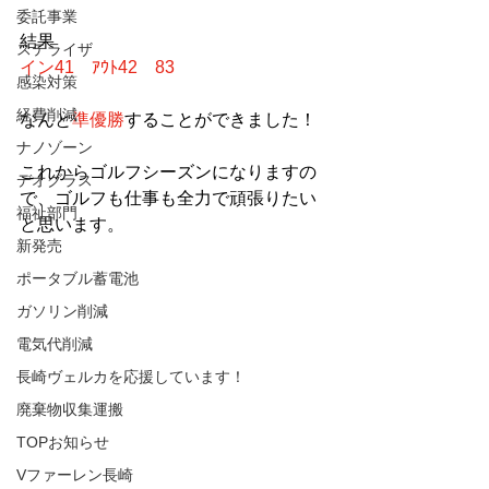
委託事業
結果
ステライザ
イン41　ｱｳﾄ42　83
感染対策
経費削減
なんと
準優勝
することができました！
ナノゾーン
これからゴルフシーズンになりますの
デオグラス
で、ゴルフも仕事も全力で頑張りたい
福祉部門
と思います。
新発売
ポータブル蓄電池
ガソリン削減
電気代削減
長崎ヴェルカを応援しています！
廃棄物収集運搬
TOPお知らせ
Vファーレン長崎