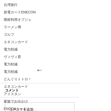
台湾旅行
節電カードENECON
廃材利用オブジェ
ラーメン博
ゴルフ
エネコンカード
電力削減
ヴィヴィ君
電力削減
電力削減
どんぐりトトロ！
エネコンカード
コメント
アイスタン
家族でお出かけ
ENCONカード
コメントを追加…
【世界に一台だけのカス
またまた佐世保