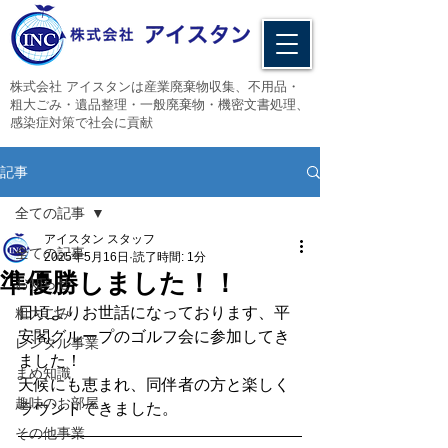
​株式会社 アイスタンは産業廃棄物収集、不用品・
粗大ごみ・遺品整理・一般廃棄物・機密文書処理、
感染症対策で社会に貢献
記事
全ての記事
アイスタン スタッフ
全ての記事
2025年5月16日
読了時間: 1分
準優勝しました！！
お知らせ
日頃よりお世話になっております、平
粗大ごみ
安閣グループのゴルフ会に参加してき
レンタル事業
ました！
まめ知識
天候にも恵まれ、同伴者の方と楽しく
趣味のお部屋
ラウンドできました。
その他事業