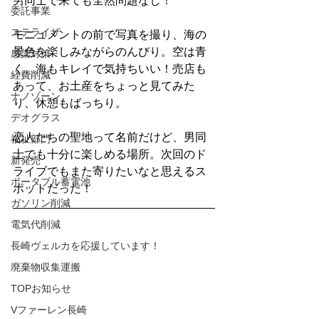
男同士で来ても全然問題なし！
委託事業
ステライザ
モニュメントの前で写真を撮り、海の
景色を楽しみながらのんびり。空は青
感染対策
く、海もキレイで気持ちいい！売店も
経費削減
あって、お土産をちょっと見てみた
ナノゾーン
り、休憩もばっちり。
デオグラス
恋人たちの聖地って名前だけど、男同
福祉部門
士でも十分に楽しめる場所。次回のド
新発売
ライブでもまた寄りたいなと思えるス
ポータブル蓄電池
ポットだった！
ガソリン削減
電気代削減
長崎ヴェルカを応援しています！
廃棄物収集運搬
TOPお知らせ
Vファーレン長崎