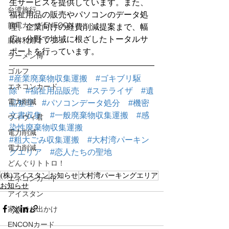
生サービスを提供しています。また、
台湾旅行
福祉用品の販売やパソコンのデータ処
節電カードENECON
理、企業向けの経費削減提案まで、幅
広い分野で地域に根ざしたトータルサ
廃材利用オブジェ
ポートを行っています。
ラーメン博
ゴルフ
#産業廃棄物収集運搬
#ゴキブリ駆
エネコンカード
除
#福祉用品販売
#ステライザ
#遺
電力削減
品整理
#パソコンデータ処分
#機密
文書収集
#一般廃棄物収集運搬
#感
ヴィヴィ君
染性廃棄物収集運搬
電力削減
#粗大ごみ収集運搬
#大村湾パーキン
電力削減
グエリア
#恋人たちの聖地
どんぐりトトロ！
(株)アイスタン
お知らせ
大村湾パーキングエリア
エネコンカード
お知らせ
アイスタン
家族でお出かけ
ENCONカード