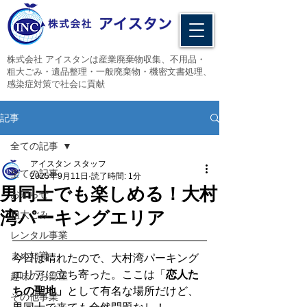
​株式会社 アイスタンは産業廃棄物収集、不用品・
粗大ごみ・遺品整理・一般廃棄物・機密文書処理、
感染症対策で社会に貢献
記事
全ての記事
アイスタン スタッフ
全ての記事
2025年9月11日
読了時間: 1分
男同士でも楽しめる！大村
お知らせ
湾パーキングエリア
粗大ごみ
レンタル事業
まめ知識
今日は晴れたので、大村湾パーキング
エリアに立ち寄った。ここは「
恋人た
趣味のお部屋
ちの聖地」
として有名な場所だけど、
その他事業