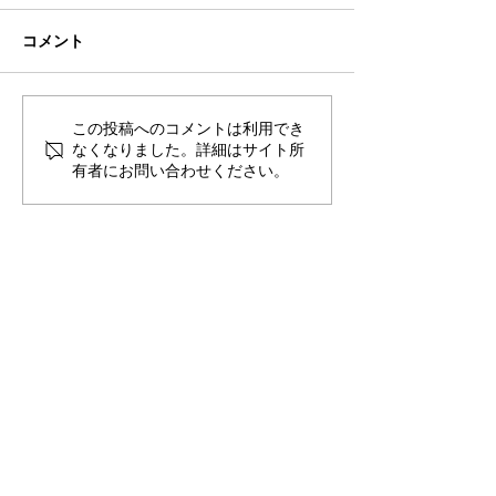
コメント
🍻住吉の夜は「さんかく
この投稿へのコメントは利用でき
🟦🟧ソルくん
なくなりました。詳細はサイト所
しかく」さんへ！
は万端！⚽🐶
有者にお問い合わせください。
​〒851-2213 長崎県長崎市多以良町523-1
TEL
095-850-8600
FAX
095-865-8720
E-mail
contact@aisutan.com
https://www.aisutan.com
愛でつなぐ未来、
​生まれる明日のために。