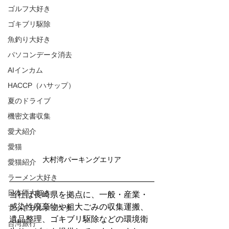
ゴルフ大好き
ゴキブリ駆除
魚釣り大好き
パソコンデータ消去
AIインカム
HACCP（ハサップ）
夏のドライブ
機密文書収集
愛犬紹介
愛猫
大村湾パーキングエリア
愛猫紹介
ラーメン大好き
日本酒大好き
当社は長崎県を拠点に、一般・産業・
感染性廃棄物や粗大ごみの収集運搬、
フットサルフェスタ
遺品整理、ゴキブリ駆除などの環境衛
台湾旅行