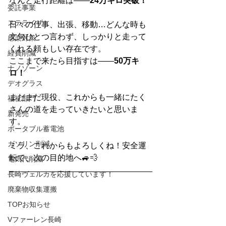
なんと走行距離は――
24万キロ突破！
委託事業
ステライザ
日々の仕事、出張、移動…どんな時も
文句ひとつ言わず、しっかりと走って
感染対策
くれる頼もしい存在です。
経費削減
ここまで来たら目指すは――
50万キ
ナノゾーン
ロ！
デオグラス
まだまだ現役、これからも一緒にたく
福祉部門
さんの道を走っていきたいと思いま
新発売
す。
ポータブル蓄電池
ガソリン削減
ミラ、これからもよろしくね！安全運
転で、次の目的地へ🚙💨
電気代削減
長崎ヴェルカを応援しています！
廃棄物収集運搬
TOPお知らせ
Vファーレン長崎