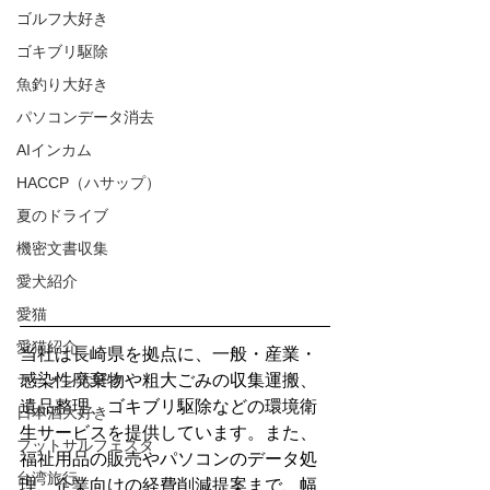
ゴルフ大好き
ゴキブリ駆除
魚釣り大好き
パソコンデータ消去
AIインカム
HACCP（ハサップ）
夏のドライブ
機密文書収集
愛犬紹介
愛猫
愛猫紹介
当社は長崎県を拠点に、一般・産業・
ラーメン大好き
感染性廃棄物や粗大ごみの収集運搬、
遺品整理、ゴキブリ駆除などの環境衛
日本酒大好き
生サービスを提供しています。また、
フットサルフェスタ
福祉用品の販売やパソコンのデータ処
台湾旅行
理、企業向けの経費削減提案まで、幅