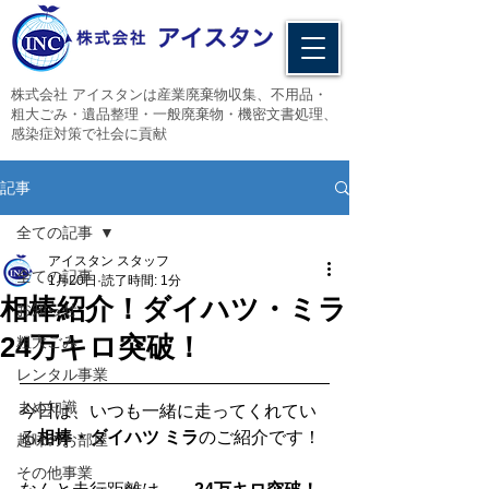
​株式会社 アイスタンは産業廃棄物収集、不用品・
粗大ごみ・遺品整理・一般廃棄物・機密文書処理、
感染症対策で社会に貢献
記事
全ての記事
アイスタン スタッフ
全ての記事
1月20日
読了時間: 1分
相棒紹介！ダイハツ・ミラ
お知らせ
24万キロ突破！
粗大ごみ
レンタル事業
まめ知識
今日は、いつも一緒に走ってくれてい
る
相棒・ダイハツ ミラ
のご紹介です！
趣味のお部屋
その他事業