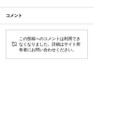
コメント
🌊ハガネの肉体を持つ職
🍻住吉の夜は「
この投稿へのコメントは利用でき
なくなりました。詳細はサイト所
員、岩瀬道へ！
しかく」さんへ
有者にお問い合わせください。
​〒851-2213 長崎県長崎市多以良町523-1
TEL
095-850-8600
FAX
095-865-8720
E-mail
contact@aisutan.com
https://www.aisutan.com
愛でつなぐ未来、
​生まれる明日のために。