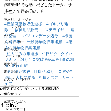
台湾旅行
広い分野で地域に根ざしたトータルサ
ポートを行っています
節電カードENECON
廃材利用オブジェ
#産業廃棄物収集運搬
#ゴキブリ駆
ラーメン博
除
#福祉用品販売
#ステライザ
#遺
ゴルフ
品整理
#パソコンデータ処分
#機密
文書収集
#一般廃棄物収集運搬
#感
エネコンカード
染性廃棄物収集運搬
電力削減
#粗大ごみ収集運搬
#相棒紹介
#ダイハ
ヴィヴィ君
ツミラ
#24万キロ突破
#愛車
#仕事の相
電力削減
棒
#走行距離
#まだまだ現役
#目指せ50万キロ
#安全
電力削減
運転
#大切に乗る
#相棒と共に
#カーラ
どんぐりトトロ！
イフ
エネコンカード
(株)アイスタン
ダイハツミラ
相棒紹介
お知らせ
アイスタン
家族でお出かけ
ENCONカード