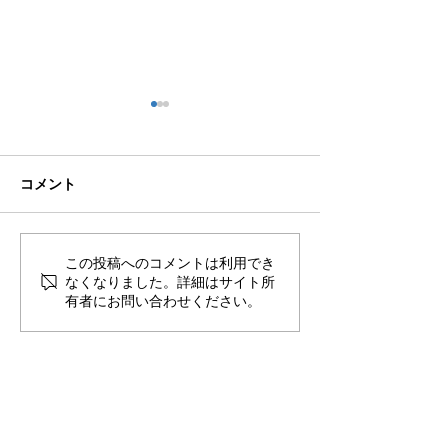
コメント
🍻住吉の夜は「さんかく
この投稿へのコメントは利用でき
🟦🟧ソルくん
なくなりました。詳細はサイト所
しかく」さんへ！
は万端！⚽🐶
有者にお問い合わせください。