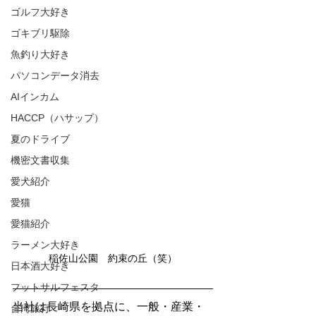
ゴルフ大好き
ゴキブリ駆除
魚釣り大好き
パソコンデータ消去
AIインカム
HACCP（ハサップ）
夏のドライブ
機密文書収集
愛犬紹介
愛猫
愛猫紹介
ラーメン大好き
稲佐山公園　約束の丘（笑）
日本酒大好き
フットサルフェスタ
当社は長崎県を拠点に、一般・産業・
台湾旅行