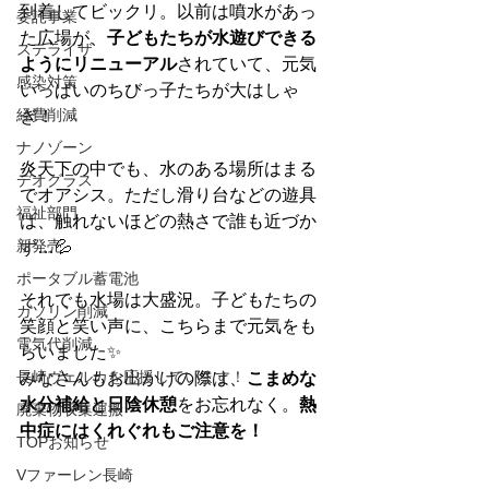
到着してビックリ。以前は噴水があっ
委託事業
た広場が、
子どもたちが水遊びできる
ステライザ
ようにリニューアル
されていて、元気
感染対策
いっぱいのちびっ子たちが大はしゃ
経費削減
ぎ！
ナノゾーン
炎天下の中でも、水のある場所はまる
デオグラス
でオアシス。ただし滑り台などの遊具
福祉部門
は、触れないほどの熱さで誰も近づか
新発売
ず…💦
ポータブル蓄電池
それでも水場は大盛況。子どもたちの
ガソリン削減
笑顔と笑い声に、こちらまで元気をも
電気代削減
らいました✨
長崎ヴェルカを応援しています！
みなさんもお出かけの際は、
こまめな
水分補給と日陰休憩
をお忘れなく。
熱
廃棄物収集運搬
中症にはくれぐれもご注意を！
TOPお知らせ
Vファーレン長崎