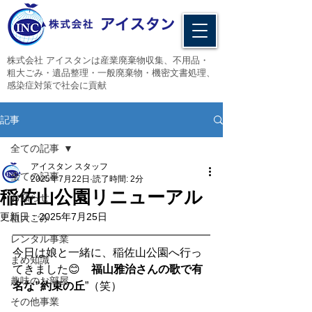
​株式会社 アイスタンは産業廃棄物収集、不用品・
粗大ごみ・遺品整理・一般廃棄物・機密文書処理、
感染症対策で社会に貢献
記事
全ての記事
アイスタン スタッフ
全ての記事
2025年7月22日
読了時間: 2分
稲佐山公園リニューアル
お知らせ
更新日：
2025年7月25日
粗大ごみ
レンタル事業
今日は娘と一緒に、稲佐山公園へ行っ
まめ知識
てきました😊　
福山雅治さんの歌で有
趣味のお部屋
名な”約束の丘
”（笑）
その他事業