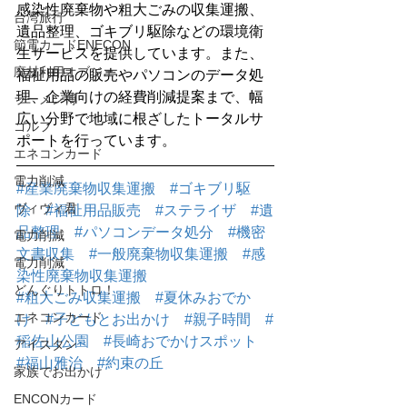
感染性廃棄物や粗大ごみの収集運搬、
台湾旅行
遺品整理、ゴキブリ駆除などの環境衛
節電カードENECON
生サービスを提供しています。また、
廃材利用オブジェ
福祉用品の販売やパソコンのデータ処
理、企業向けの経費削減提案まで、幅
ラーメン博
広い分野で地域に根ざしたトータルサ
ゴルフ
ポートを行っています。
エネコンカード
電力削減
#産業廃棄物収集運搬
#ゴキブリ駆
ヴィヴィ君
除
#福祉用品販売
#ステライザ
#遺
品整理
#パソコンデータ処分
#機密
電力削減
文書収集
#一般廃棄物収集運搬
#感
電力削減
染性廃棄物収集運搬
どんぐりトトロ！
#粗大ごみ収集運搬
#夏休みおでか
エネコンカード
け
#子どもとお出かけ
#親子時間
#
稲佐山公園
#長崎おでかけスポット
アイスタン
#福山雅治
#約束の丘
家族でお出かけ
ENCONカード