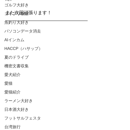
ゴルフ大好き
また次回頑張ります！
ゴキブリ駆除
魚釣り大好き
パソコンデータ消去
AIインカム
HACCP（ハサップ）
夏のドライブ
機密文書収集
愛犬紹介
愛猫
愛猫紹介
ラーメン大好き
日本酒大好き
フットサルフェスタ
台湾旅行