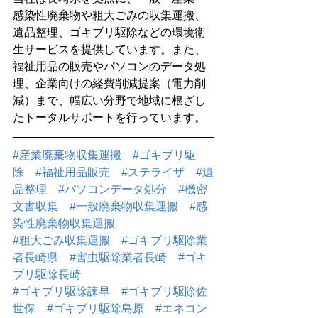
感染性廃棄物や粗大ごみの収集運搬、
遺品整理、ゴキブリ駆除などの環境衛
生サービスを提供しています。また、
福祉用品の販売やパソコンのデータ処
理、企業向けの経費削減提案（電力削
減）まで、幅広い分野で地域に根ざし
たトータルサポートを行っています。
#産業廃棄物収集運搬
#ゴキブリ駆
除
#福祉用品販売
#ステライザ
#遺
品整理
#パソコンデータ処分
#機密
文書収集
#一般廃棄物収集運搬
#感
染性廃棄物収集運搬
#粗大ごみ収集運搬
#ゴキブリ駆除業
者長崎県
#害虫駆除業者長崎
#ゴキ
ブリ駆除長崎
#ゴキブリ駆除諫早
#ゴキブリ駆除佐
世保
#ゴキブリ駆除島原
#エネコン