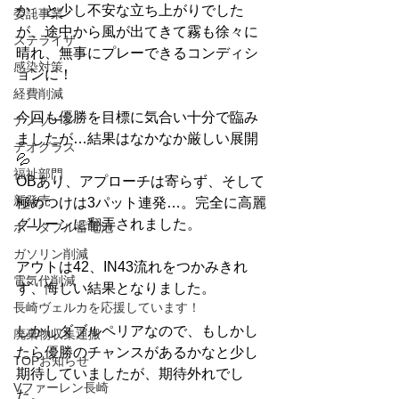
か」と少し不安な立ち上がりでした
委託事業
が、途中から風が出てきて霧も徐々に
ステライザ
晴れ、無事にプレーできるコンディシ
感染対策
ョンに！
経費削減
今回も優勝を目標に気合い十分で臨み
ナノゾーン
ましたが…結果はなかなか厳しい展開
デオグラス
💦
福祉部門
OBあり、アプローチは寄らず、そして
新発売
極めつけは3パット連発…。完全に高麗
グリーンに翻弄されました。
ポータブル蓄電池
ガソリン削減
アウトは42、IN43流れをつかみきれ
電気代削減
ず、悔しい結果となりました。
長崎ヴェルカを応援しています！
しかしダブルペリアなので、もしかし
廃棄物収集運搬
たら優勝のチャンスがあるかなと少し
TOPお知らせ
期待していましたが、期待外れでし
Vファーレン長崎
た。