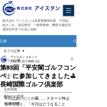
​株式会社 アイスタンは産業廃棄物収集、不用品・
粗大ごみ・遺品整理・一般廃棄物・機密文書処理、
感染症対策で社会に貢献
記事
全ての記事
アイスタン スタッフ
全ての記事
4月17日
読了時間: 2分
第93回「平安閣ゴルフコン
お知らせ
ペ」に参加してきました⛳
粗大ごみ
レンタル事業
長崎国際ゴルフ倶楽部
まめ知識
趣味のお部屋
今日はあいにくの霧…。スタート時は
その他事業
視界も悪く、「今日はどうなること