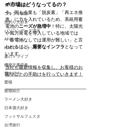
🌱市場はどうなってるの？
ゴルフ大好き
今、国も企業も「脱炭素」「再エネ推
ゴキブリ駆除
進」に力を入れているため、系統用蓄
魚釣り大好き
電池の
ニーズが急増中
！特に、太陽光
パソコンデータ消去
や風力発電を導入している地域では
AIインカム
「蓄電池なしでは運用が難しい」と言
われるほど、
重要なインフラ
となって
HACCP（ハサップ）
います。
夏のドライブ
機密文書収集
当社も最新情報を収集し、お客様のお
愛犬紹介
困りごとの手助けを行っていきます！
愛猫
愛猫紹介
ラーメン大好き
日本酒大好き
フットサルフェスタ
台湾旅行