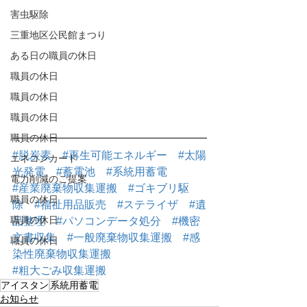
害虫駆除
三重地区公民館まつり
ある日の職員の休日
職員の休日
職員の休日
職員の休日
職員の休日
#脱炭素
#再生可能エネルギー
#太陽
エネコンカード
光発電
#蓄電池
#系統用蓄電
電力削減のご提案
#産業廃棄物収集運搬
#ゴキブリ駆
職員の休日
除
#福祉用品販売
#ステライザ
#遺
職員の休日
品整理
#パソコンデータ処分
#機密
文書収集
#一般廃棄物収集運搬
#感
職員の休日
染性廃棄物収集運搬
#粗大ごみ収集運搬
アイスタン
系統用蓄電
お知らせ