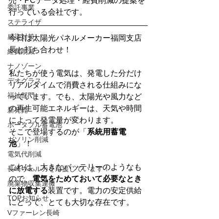
売・PCデータ処理・経費削減の提案を
委託事業
行っている会社です。
ステライザ
感染対策
今日は太陽光パネルメーカー福岡支店
長と打ち合わせ！
経費削減
ナノゾーン
私たちが使う電気は、発電した分だけ
デオグラス
リアルタイムで消費される仕組みにな
福祉部門
っています。でも、太陽光や風力など
の再生可能エネルギーは、天気や時間
新発売
によって発電量が変わります。
ポータブル蓄電池
そこで登場するのが「
系統用蓄電
ガソリン削減
池
」！
電気代削減
これは、大きなバッテリーのようなも
長崎ヴェルカを応援しています！
ので、
電気をためておいて必要なとき
廃棄物収集運搬
に放電する
装置です。電力の安定供給
TOPお知らせ
にとって、とても大切な存在です。
Vファーレン長崎