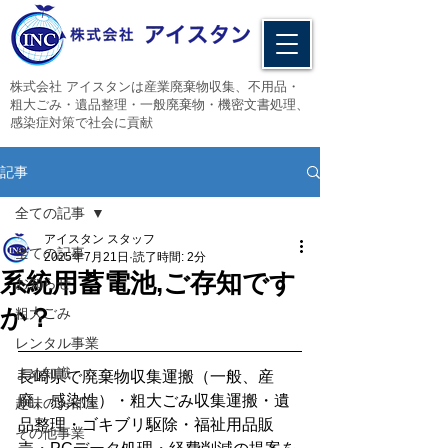
​株式会社 アイスタンは産業廃棄物収集、不用品・
粗大ごみ・遺品整理・一般廃棄物・機密文書処理、
感染症対策で社会に貢献
記事
全ての記事
アイスタン スタッフ
全ての記事
2025年7月21日
読了時間: 2分
系統用蓄電池,ご存知です
お知らせ
か？
粗大ごみ
レンタル事業
まめ知識
長崎県で廃棄物収集運搬（一般、産
廃、感染性）・粗大ごみ収集運搬・遺
趣味のお部屋
品整理・ゴキブリ駆除・福祉用品販
その他事業