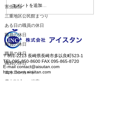
コメントを追加…
【世界に一台だけのカス
またまた佐世保
害虫駆除
タムカブ！】
温泉「山暖簾」
三重地区公民館まつり
すっかりハマっ
ある日の職員の休日
す（笑）
職員の休日
職員の休日
職員の休日
​〒851-2213 長崎県長崎市多以良町523-1
TEL
095-850-8600
FAX
095-865-8720
職員の休日
E-mail
contact@aisutan.com
https://www.aisutan.com
エネコンカード
電力削減のご提案
愛でつなぐ未来、
​生まれる明日のために。
職員の休日
職員の休日
職員の休日
人に優しいノンアルコール除菌水、ZiACO
​＞
会社概要
​＞
業務内容