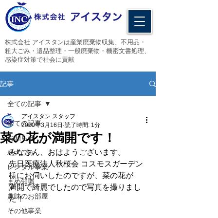
​株式会社 アイスタンは産業廃棄物収集、不用品・
粗大ごみ・遺品整理・一般廃棄物・機密文書処理、
感染症対策で社会に貢献
記事
全ての記事
アイスタン スタッフ
全ての記事
2020年3月16日
読了時間: 1分
菜の花が満開です！
お知らせ
みなさん、おはようございます。
粗大ごみ
先日医療法人秋桜会 コスモスガーデン
レンタル事業
様にお伺いしたのですが、菜の花が
まめ知識
満開で綺麗でしたので写真を撮りまし
趣味のお部屋
た！
その他事業