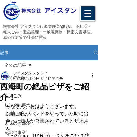
​株式会社 アイスタンは産業廃棄物収集、不用品・
粗大ごみ・遺品整理・一般廃棄物・機密文書処理、
感染症対策で社会に貢献
記事
全ての記事
アイスタン スタッフ
全ての記事
2020年1月20日
読了時間: 1分
西海町の絶品ピザをご紹
お知らせ
介！
粗大ごみ
レンタル事業
みなさん、おはようございます。
以前、私がバンドをやっていた時に出
まめ知識
会った知人が営業されているピザ屋さ
趣味のお部屋
ん
その他事業
「Pizzeria　BARBA」さんをご紹介致