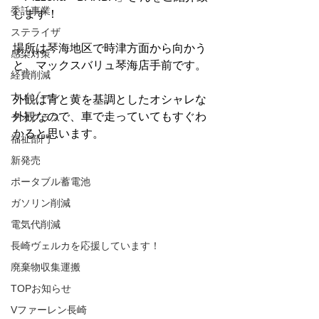
委託事業
します！
ステライザ
場所は琴海地区で時津方面から向かう
感染対策
と、マックスバリュ琴海店手前です。
経費削減
ナノゾーン
外観は青と黄を基調としたオシャレな
外観なので、車で走っていてもすぐわ
デオグラス
かると思います。
福祉部門
新発売
ポータブル蓄電池
ガソリン削減
電気代削減
長崎ヴェルカを応援しています！
廃棄物収集運搬
TOPお知らせ
Vファーレン長崎