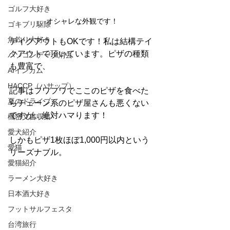
ゴルフ大好き
オシャレな外観です！
ゴキブリ駆除
魚釣り大好き
テイクアウトもOKです！私は結構テイ
クアウトで頂いています。ピザの種類
パソコンデータ消去
も豊富で、
AIインカム
HACCP（ハサップ）
記事はフワフワでここのピザを食べた
夏のドライブ
らチェーン系のピザ屋さんも悪くない
ですが、絶対ハマります！
機密文書収集
愛犬紹介
しかもピザ1枚ほぼ1,000円以内という
愛猫
リーズナブル。
愛猫紹介
ラーメン大好き
日本酒大好き
フットサルフェスタ
台湾旅行