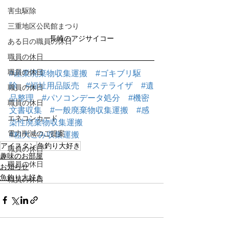
害虫駆除
三重地区公民館まつり
長崎のアジサイコー
ある日の職員の休日
職員の休日
職員の休日
#産業廃棄物収集運搬
#ゴキブリ駆
除
#福祉用品販売
#ステライザ
#遺
職員の休日
品整理
#パソコンデータ処分
#機密
職員の休日
文書収集
#一般廃棄物収集運搬
#感
エネコンカード
染性廃棄物収集運搬
電力削減のご提案
#粗大ごみ収集運搬
アイスタン
魚釣り大好き
職員の休日
趣味のお部屋
職員の休日
お知らせ
魚釣り大好き
職員の休日