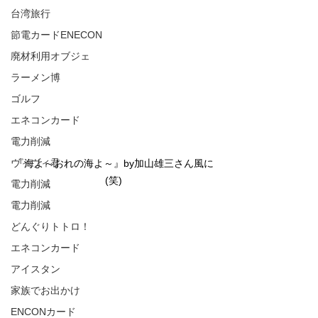
台湾旅行
節電カードENECON
廃材利用オブジェ
ラーメン博
ゴルフ
エネコンカード
電力削減
ヴィヴィ君
『海よ～おれの海よ～』by加山雄三さん風に
(笑)
電力削減
電力削減
どんぐりトトロ！
エネコンカード
アイスタン
家族でお出かけ
ENCONカード