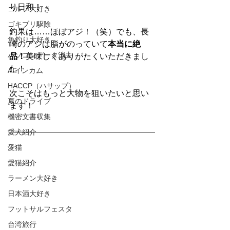
り日和！
ゴルフ大好き
ゴキブリ駆除
釣果は……ほぼアジ！（笑）でも、長
魚釣り大好き
崎のアジは脂がのっていて
本当に絶
パソコンデータ消去
品！
美味しくありがたくいただきまし
た！
AIインカム
HACCP（ハサップ）
次こそはもっと大物を狙いたいと思い
夏のドライブ
ます！
機密文書収集
愛犬紹介
愛猫
愛猫紹介
ラーメン大好き
日本酒大好き
フットサルフェスタ
台湾旅行