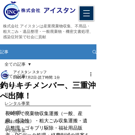
​株式会社 アイスタンは産業廃棄物収集、不用品・
粗大ごみ・遺品整理・一般廃棄物・機密文書処理、
感染症対策で社会に貢献
記事
全ての記事
アイスタン スタッフ
全ての記事
2025年7月2日
読了時間: 1分
釣りキチメンバー、三重沖
お知らせ
へ出陣！
粗大ごみ
レンタル事業
まめ知識
長崎県で廃棄物収集運搬（一般、産
廃、感染性）・粗大ごみ収集運搬・遺
趣味のお部屋
品整理・ゴキブリ駆除・福祉用品販
その他事業