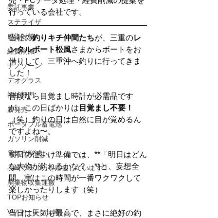
売・PCデータ処理・経費削減の提案を
委託事業
行っている会社です。
ステライザ
感染対策
当社の
釣りキチ仲間たち
が、三重の
レ
ンタルボート松風
さまからボートをお
経費削減
借りして、三重沖へ釣りに行ってきま
ナノゾーン
した！
デオグラス
福祉部門
普段なら目覚まし時計が必需品です
が、この日ばかりは
目覚まし不要！
新発売
（笑）釣りの日は自然に目が覚めるん
ポータブル蓄電池
ですよね〜。
ガソリン削減
電気代削減
前日の仕掛け準備では、**「明日はどん
な大物が釣れるかな？」**と、妄想全
長崎ヴェルカを応援しています！
開。実はこの時間が一番ワクワクして
廃棄物収集運搬
楽しかったりします（笑）
TOPお知らせ
Vファーレン長崎
当日は天気も最高で、まさに絶好の釣