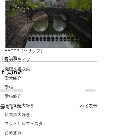
ゴルフ大好き
ゴキブリ駆除
魚釣り大好き
パソコンデータ消去
AIインカム
HACCP（ハサップ）
まめ知識
夏のドライブ
機密文書収集
愛犬紹介
愛猫
愛猫紹介
ラーメン大好き
すべて表示
最新記事
日本酒大好き
フットサルフェスタ
台湾旅行