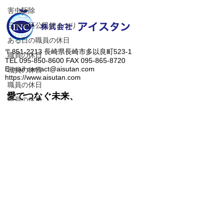
害虫駆除
三重地区公民館まつり
ある日の職員の休日
​〒851-2213 長崎県長崎市多以良町523-1
職員の休日
TEL
095-850-8600
FAX
095-865-8720
E-mail
contact@aisutan.com
職員の休日
https://www.aisutan.com
職員の休日
愛でつなぐ未来、
職員の休日
​生まれる明日のために。
エネコンカード
電力削減のご提案
職員の休日
職員の休日
人に優しいノンアルコール除菌水、ZiACO
職員の休日
​＞
会社概要
​＞
業務内容
​＞
メッセージ
​＞
最新情報
​＞
問合せ