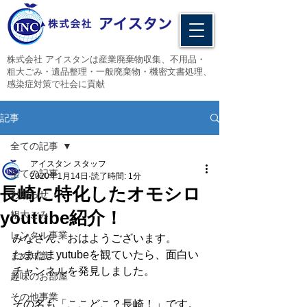
​株式会社 アイスタンは産業廃棄物収集、不用品・
粗大ごみ・遺品整理・一般廃棄物・機密文書処理、
感染症対策で社会に貢献
記事
全ての記事
アイスタン スタッフ
全ての記事
2020年1月14日
読了時間: 1分
長崎に特化したオモシロ
お知らせ
youtube紹介！
粗大ごみ
レンタル事業
みなさん、おはようございます。
たまたまyutubeを観ていたら、面白い
まめ知識
チャンネルを発見しました。
趣味のお部屋
その他事業
その名も「ここどこ？長崎！」です。