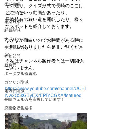
委託事業
その通り、クイズ形式で長崎のここは
どこ？という動画があったり、
ステライザ
長崎特有の狭い道を運転したり、様々
感染対策
なスポットを紹介しております。
経費削減
ナノゾーン
なかなか面白いのでお時間がある時に
ご興味がありましたら是非ご覧くださ
デオグラス
い。
福祉部門
※私はチャンネル製作者とは一切関係
新発売
ございません。
ポータブル蓄電池
ガソリン削減
https://www.youtube.com/channel/UCEl
電気代削減
Nw2O5kGByEXrEPIYCGXA/featured
長崎ヴェルカを応援しています！
廃棄物収集運搬
TOPお知らせ
Vファーレン長崎