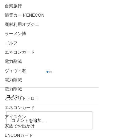
台湾旅行
節電カードENECON
廃材利用オブジェ
ラーメン博
ゴルフ
エネコンカード
電力削減
ヴィヴィ君
電力削減
電力削減
コメント
どんぐりトトロ！
認知症について
エネコンカード
アイスタン
コメントを追加…
パッカー車デザインのミ
家族でお出かけ
ンティア！
ENCONカード