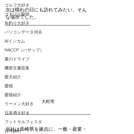
ゴルフ大好き
次は晴れの日にも訪れてみたい、そん
ゴキブリ駆除
な場所でした。
魚釣り大好き
パソコンデータ消去
AIインカム
HACCP（ハサップ）
夏のドライブ
機密文書収集
愛犬紹介
愛猫
愛猫紹介
大村湾
ラーメン大好き
日本酒大好き
フットサルフェスタ
当社は長崎県を拠点に、一般・産業・
台湾旅行