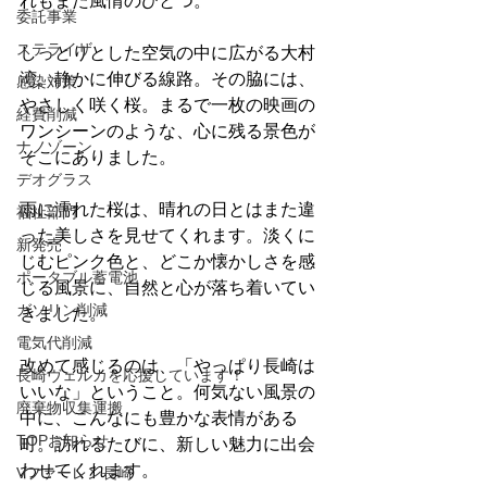
れもまた風情のひとつ。
委託事業
ステライザ
しっとりとした空気の中に広がる大村
湾。静かに伸びる線路。その脇には、
感染対策
やさしく咲く桜。まるで一枚の映画の
経費削減
ワンシーンのような、心に残る景色が
ナノゾーン
そこにありました。
デオグラス
雨に濡れた桜は、晴れの日とはまた違
福祉部門
った美しさを見せてくれます。淡くに
新発売
じむピンク色と、どこか懐かしさを感
ポータブル蓄電池
じる風景に、自然と心が落ち着いてい
ガソリン削減
きました。
電気代削減
改めて感じるのは、「やっぱり長崎は
長崎ヴェルカを応援しています！
いいな」ということ。何気ない風景の
廃棄物収集運搬
中に、こんなにも豊かな表情がある
TOPお知らせ
町。訪れるたびに、新しい魅力に出会
わせてくれます。
Vファーレン長崎