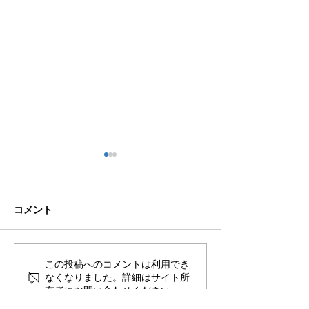
コメント
🌊ハガネの肉体を持つ職
🍻住吉の夜は「
この投稿へのコメントは利用でき
なくなりました。詳細はサイト所
員、岩瀬道へ！
しかく」さんへ
有者にお問い合わせください。