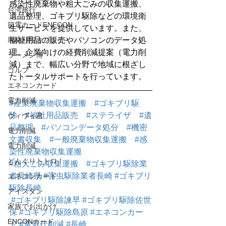
感染性廃棄物や粗大ごみの収集運搬、
台湾旅行
遺品整理、ゴキブリ駆除などの環境衛
節電カードENECON
生サービスを提供しています。また、
廃材利用オブジェ
福祉用品の販売やパソコンのデータ処
理、企業向けの経費削減提案（電力削
ラーメン博
減）まで、幅広い分野で地域に根ざし
ゴルフ
たトータルサポートを行っています。
エネコンカード
電力削減
#産業廃棄物収集運搬
#ゴキブリ駆
除
#福祉用品販売
#ステライザ
#遺
ヴィヴィ君
品整理
#パソコンデータ処分
#機密
電力削減
文書収集
#一般廃棄物収集運搬
#感
電力削減
染性廃棄物収集運搬
どんぐりトトロ！
#粗大ごみ収集運搬
#ゴキブリ駆除業
者長崎県
#害虫駆除業者長崎
#ゴキブリ
エネコンカード
駆除長崎
アイスタン
#ゴキブリ駆除諫早
#ゴキブリ駆除佐世
家族でお出かけ
保
#ゴキブリ駆除島原
#エネコンカー
ENCONカード
ド
#電気代削減
#長崎