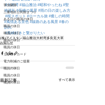
#大村湾
#福山雅治
#昭和やったね
#聖
害虫駆除
地巡礼
#長崎の風景
#雨の日の楽しみ方
三重地区公民館まつり
#桜スポット
#ローカル旅
#癒しの時間
ある日の職員の休日
#風情ある景色
#線路のある風景
#春の
職員の休日
訪れ
#長崎好きと繋がりたい
職員の休日
(株)アイスタン
福山雅治
大村湾
多良見
大草
職員の休日
お知らせ
職員の休日
エネコンカード
電力削減のご提案
職員の休日
職員の休日
すべて表示
最新記事
職員の休日