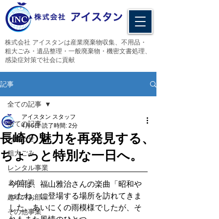
​株式会社 アイスタンは産業廃棄物収集、不用品・
粗大ごみ・遺品整理・一般廃棄物・機密文書処理、
感染症対策で社会に貢献
記事
全ての記事
アイスタン スタッフ
全ての記事
4月6日
読了時間: 2分
長崎の魅力を再発見する、
お知らせ
ちょっと特別な一日へ。
粗大ごみ
レンタル事業
まめ知識
今回は、福山雅治さんの楽曲「昭和や
ったね」に登場する場所を訪れてきま
趣味のお部屋
した。あいにくの雨模様でしたが、そ
その他事業