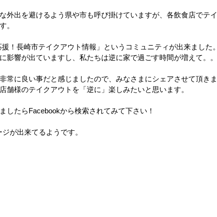
な外出を避けるよう県や市も呼び掛けていますが、各飲食店でテ
す。
ップ）
夏のドライブ
機密文書収集
愛犬紹介
べて応援！長崎市テイクアウト情報」というコミュニティが出来ました
に影響が出ていますし、私たちは逆に家で過ごす時間が増えて。
非常に良い事だと感じましたので、みなさまにシェアさせて頂き
店舗様のテイクアウトを「逆に」楽しみたいと思います。
したらFacebookから検索されてみて下さい！
もページが出来てるようです。