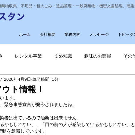
業廃棄物収集、不用品・粗大ごみ・遺品整理・一般廃棄物・機密文書処理、感
ホーム
会社概要
業務内容
メッセージ
トピック
み
レンタル事業
まめ知識
趣味のお部屋
その
フ
2020年4月9日
読了時間: 1分
経費削減
ナノゾーン
デオグラス
福祉部門
新
アウト情報！
います。
削減
電気代削減
長崎ヴェルカを応援しています！
、緊急事態宣言が発令されましたね。
染者は出ているので油断は出来ません。
るかもしれない」、「目の前の人が感染しているかもしれない」
長崎
ゴルフ大好き
ゴキブリ駆除
魚釣り大好き
行動を意識しています。