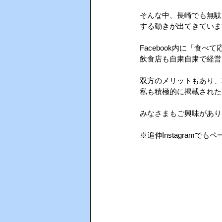
そんな中、長崎でも無駄
する動きが出てきていま
AIインカム
HACCP（ハサ
Facebook内に「食
飲食店も自粛自粛で経営
双方のメリットもあり、
私も積極的に掲載された
みなさまもご興味がありま
※追伸Instagramで