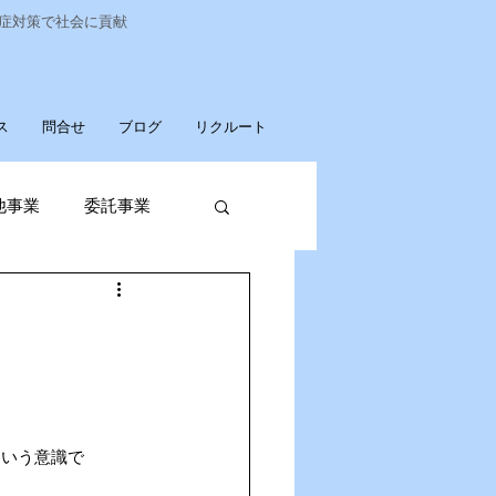
染症対策で社会に貢献
ス
問合せ
ブログ
リクルート
他事業
委託事業
発売
廃棄物収集運搬
という意識で
パソコンデータ消去