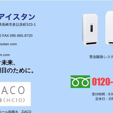
長崎県長崎市多以良町523-1
0 FAX 095-865-8720​
isutan.com
an.com
​害虫駆除システ
ぐ未来、
明日のために。
0120
受付時間：9:0
定休日：日
ール除菌水、ZiACO