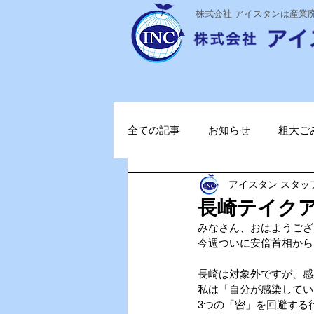
​株式会社 アイスタンは産
全ての記事
お知らせ
粗大ご
アイスタン スタッ
ステライザ
感染対策
長崎テイク
みなさん、おはようござ
ポータブル蓄電池
ガソリン
今週ついに安倍首相から
長崎は対象外ですが、感
私は「自分が感染してい
TOPお知らせ
Vファーレン
3つの「密」を回避する