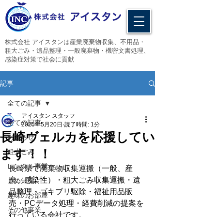
​株式会社 アイスタンは産業廃棄物収集、不用品・
粗大ごみ・遺品整理・一般廃棄物・機密文書処理、
感染症対策で社会に貢献
記事
全ての記事
アイスタン スタッフ
全ての記事
2025年5月20日
読了時間: 1分
長崎ヴェルカを応援してい
お知らせ
ます！！
粗大ごみ
レンタル事業
長崎県で廃棄物収集運搬（一般、産
廃、感染性）・粗大ごみ収集運搬・遺
まめ知識
品整理・ゴキブリ駆除・福祉用品販
趣味のお部屋
売・PCデータ処理・経費削減の提案を
その他事業
行っている会社です。