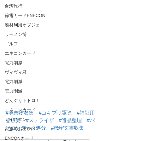
台湾旅行
節電カードENECON
廃材利用オブジェ
ラーメン博
ゴルフ
エネコンカード
電力削減
ヴィヴィ君
電力削減
電力削減
どんぐりトトロ！
エネコンカード
#廃棄物収集
#ゴキブリ駆除
#福祉用
アイスタン
品販売
#ステライザ
#遺品整理
#パ
ソコンデータ処分
#機密文書収集
家族でお出かけ
ENCONカード