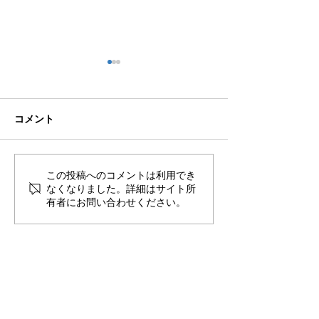
コメント
🍻住吉の夜は「さんかく
この投稿へのコメントは利用でき
🟦🟧ソルくん
なくなりました。詳細はサイト所
しかく」さんへ！
は万端！⚽🐶
有者にお問い合わせください。
​〒851-2213 長崎県長崎市多以良町523-1