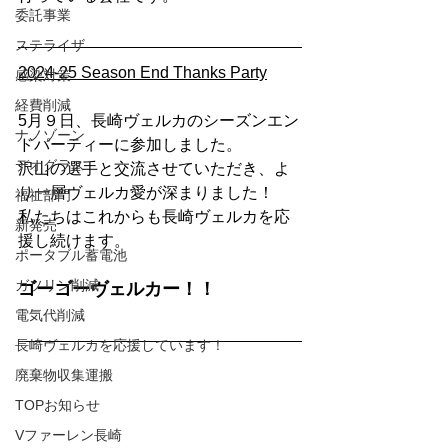
委託事業
ステライザ
2024-25 Season End Thanks Party
感染対策
経費削減
5月９日、長崎ヴェルカのシーズンエン
ナノゾーン
ドパーティーに参加しました。
デオグラス
沢山の選手と交流させていただき、よ
り一層ヴェルカ愛が深まりました！
福祉部門
私たちはこれからも長崎ヴェルカを応
新発売
援し続けます。
ポータブル蓄電池
ガソリン削減
ゴーゴーヴェルカー！！
電気代削減
長崎ヴェルカを応援しています！
廃棄物収集運搬
TOPお知らせ
Vファーレン長崎