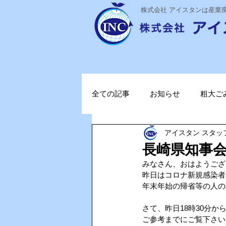
​株式会社 アイスタンは産
全ての記事
お知らせ
粗大ご
アイスタン スタッ
ステライザ
感染対策
長崎県知事会見資
みなさん、おはようござ
ポータブル蓄電池
ガソリン
昨日はコロナ新規感染者
年末年始の帰省等の人の
さて、昨日18時30分か
TOPお知らせ
Vファーレン
ご参考までにご覧下さい