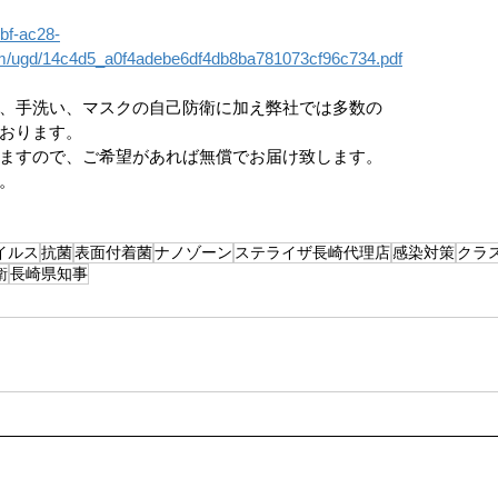
bf-ac28-
com/ugd/14c4d5_a0f4adebe6df4db8ba781073cf96c734.pdf
ップ）
夏のドライブ
機密文書収集
愛犬紹介
、手洗い、マスクの自己防衛に加え弊社では多数の
おります。
ますので、ご希望があれば無償でお届け致します。
。
イルス
抗菌
表面付着菌
ナノゾーン
ステライザ長崎代理店
感染対策
クラ
衛
長崎県知事