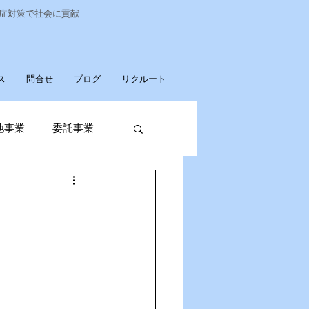
染症対策で社会に貢献
ス
問合せ
ブログ
リクルート
他事業
委託事業
発売
廃棄物収集運搬
パソコンデータ消去