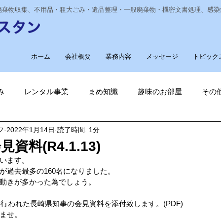
業廃棄物収集、不用品・粗大ごみ・遺品整理・一般廃棄物・機密文書処理、感
ホーム
会社概要
業務内容
メッセージ
トピック
み
レンタル事業
まめ知識
趣味のお部屋
その
フ
2022年1月14日
読了時間: 1分
経費削減
ナノゾーン
デオグラス
福祉部門
新
料(R4.1.13)
います。
削減
電気代削減
長崎ヴェルカを応援しています！
が過去最多の160名になりました。
動きが多かった為でしょう。
ら行われた長崎県知事の会見資料を添付致します。(PDF)
長崎
ゴルフ大好き
ゴキブリ駆除
魚釣り大好き
ませ。