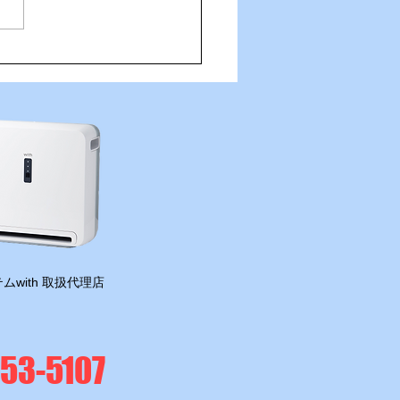
住吉の夜は「さんかくしか
さんへ！
ムwith 取扱代理店
-53-5107