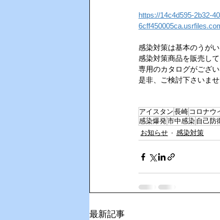
https://14c4d595-2b32-40
6cff450005ca.usrfiles.
AIインカム
HACCP（ハサ
感染対策は基本のうがい
感染対策商品を販売して
専用のカタログがござい
是非、ご検討下さいませ
アイスタン
長崎
コロナウ
感染爆発
市中感染
自己防
お知らせ
感染対策
最新記事