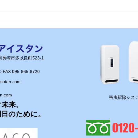
🌊ハガネの肉体を持つ職員、
🍻
岩瀬道へ！
く」
長崎県長崎市多以良町523-1
0 FAX 095-865-8720​
isutan.com
an.com
​害虫駆除システ
ぐ未来、
明日のために。
0120