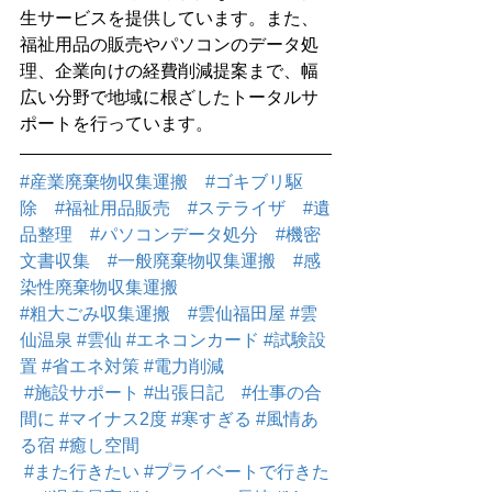
生サービスを提供しています。また、
福祉用品の販売やパソコンのデータ処
理、企業向けの経費削減提案まで、幅
広い分野で地域に根ざしたトータルサ
ポートを行っています。
#産業廃棄物収集運搬
#ゴキブリ駆
除
#福祉用品販売
#ステライザ
#遺
品整理
#パソコンデータ処分
#機密
文書収集
#一般廃棄物収集運搬
#感
染性廃棄物収集運搬
#粗大ごみ収集運搬
#雲仙福田屋
#雲
仙温泉
#雲仙
#エネコンカード
#試験設
置
#省エネ対策
#電力削減
#施設サポート
#出張日記
#仕事の合
間に
#マイナス2度
#寒すぎる
#風情あ
る宿
#癒し空間
#また行きたい
#プライベートで行きた