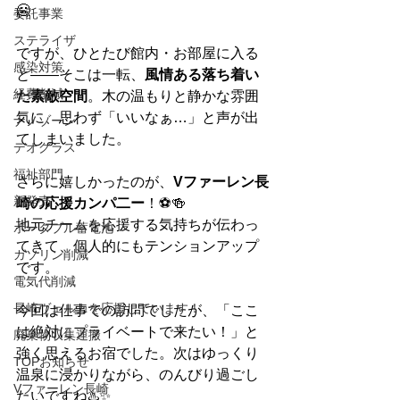
🥶
委託事業
ステライザ
ですが、ひとたび館内・お部屋に入る
感染対策
と――そこは一転、
風情ある落ち着い
経費削減
た素敵空間
。木の温もりと静かな雰囲
気に、思わず「いいなぁ…」と声が出
ナノゾーン
てしまいました。
デオグラス
福祉部門
さらに嬉しかったのが、
Vファーレン長
新発売
崎の応援カンパ二ー
！⚽🍻
地元チームを応援する気持ちが伝わっ
ポータブル蓄電池
てきて、個人的にもテンションアップ
ガソリン削減
です。
電気代削減
長崎ヴェルカを応援しています！
今回は仕事での訪問でしたが、「ここ
は絶対にプライベートで来たい！」と
廃棄物収集運搬
強く思えるお宿でした。次はゆっくり
TOPお知らせ
温泉に浸かりながら、のんびり過ごし
Vファーレン長崎
たいですね♨️✨