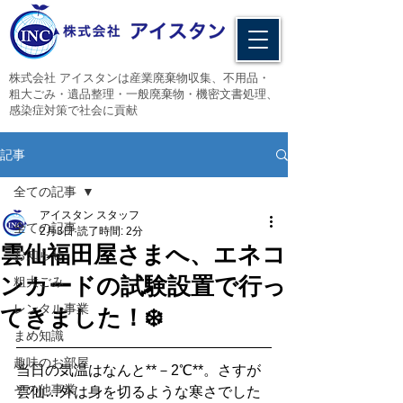
​株式会社 アイスタンは産業廃棄物収集、不用品・
粗大ごみ・遺品整理・一般廃棄物・機密文書処理、
感染症対策で社会に貢献
記事
全ての記事
アイスタン スタッフ
全ての記事
2月3日
読了時間: 2分
雲仙福田屋さまへ、エネコ
お知らせ
ンカードの試験設置で行っ
粗大ごみ
レンタル事業
てきました！❄️
まめ知識
趣味のお部屋
当日の気温はなんと**－2℃**。さすが
その他事業
雲仙…外は身を切るような寒さでした