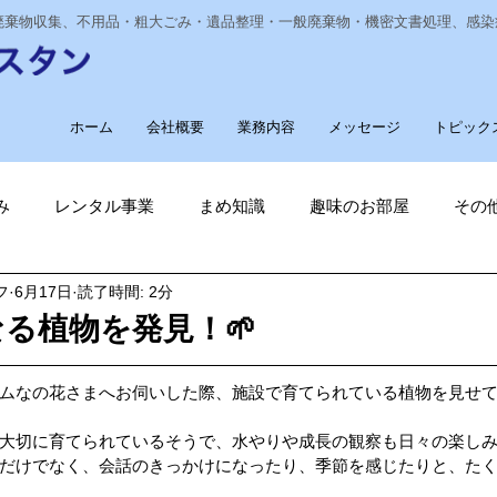
業廃棄物収集、不用品・粗大ごみ・遺品整理・一般廃棄物・機密文書処理、感
ホーム
会社概要
業務内容
メッセージ
トピック
み
レンタル事業
まめ知識
趣味のお部屋
その
フ
6月17日
読了時間: 2分
経費削減
ナノゾーン
デオグラス
福祉部門
新
る植物を発見！🌱
削減
電気代削減
長崎ヴェルカを応援しています！
ムなの花さまへお伺いした際、施設で育てられている植物を見せ
大切に育てられているそうで、水やりや成長の観察も日々の楽し
だけでなく、会話のきっかけになったり、季節を感じたりと、た
長崎
ゴルフ大好き
ゴキブリ駆除
魚釣り大好き