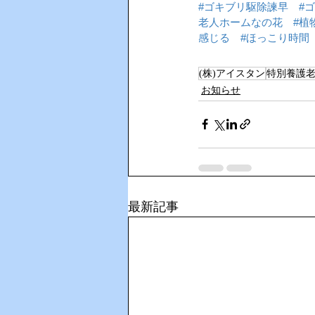
#ゴキブリ駆除諫早
#
老人ホームなの花
#植
感じる
#ほっこり時間
(株)アイスタン
特別養護
お知らせ
最新記事