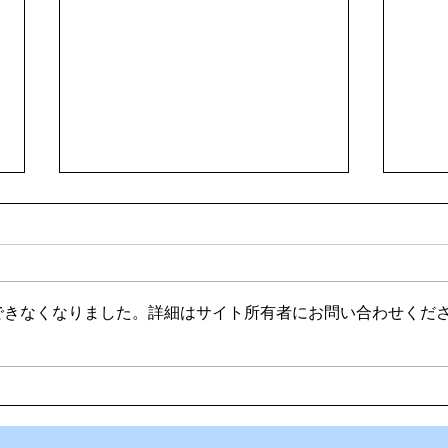
できなくなりました。詳細はサイト所有者にお問い合わせくだ
🍻住吉の夜は「さんかくしか
🟦
く」さんへ！
端！