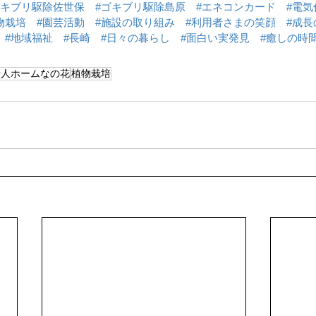
ゴキブリ駆除佐世保
#ゴキブリ駆除島原
#エネコンカード
#電気
物栽培
#園芸活動
#施設の取り組み
#利用者さまの笑顔
#成長
#地域福祉
#長崎
#日々の暮らし
#面白い実発見
#癒しの時
老人ホームなの花
植物栽培