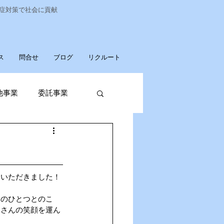
染症対策で社会に貢献
ス
問合せ
ブログ
リクルート
他事業
委託事業
発売
廃棄物収集運搬
ていただきました！
みのひとつとのこ
くさんの笑顔を運ん
パソコンデータ消去