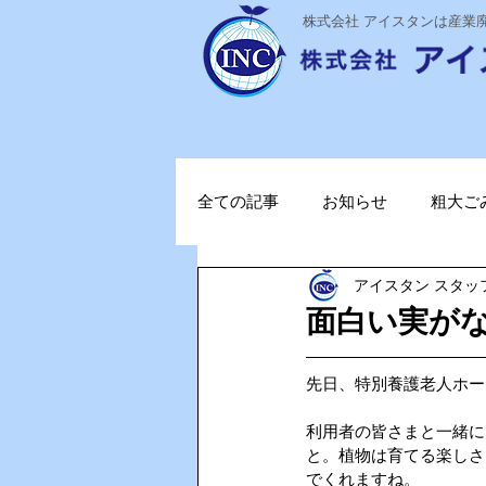
​株式会社 アイスタンは産
全ての記事
お知らせ
粗大ご
アイスタン スタッ
ステライザ
感染対策
面白い実がな
ポータブル蓄電池
ガソリン
先日、特別養護老人ホー
利用者の皆さまと一緒に
と。植物は育てる楽しさ
TOPお知らせ
Vファーレン
でくれますね。