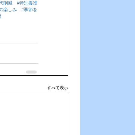
代削減
#特別養護
の楽しみ
#季節を
間
すべて表示