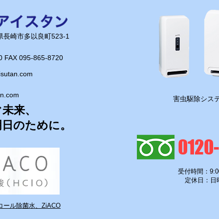
長崎県長崎市多以良町523-1
0 FAX 095-865-8720​
isutan.com
an.com
​害虫駆除システ
ぐ未来、
明日のために。
0120
受付時間：9:0
定休日：日
ール除菌水、ZiACO