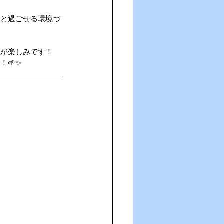
きと過ごせる環境づ
子が楽しみです！
🌱✨