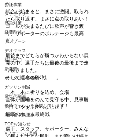
委託事業
試合が始まると、まさに激闘。取られ
ステライザ
たら取り返す、まさに点の取りあい！
感染対策
ゴールが決まるたびに歓声が響き渡
経費削減
り、サポーターのボルテージも最高
潮！
ナノゾーン
デオグラス
最後までどちらが勝つかわからない展
福祉部門
開の中、選手たちは最後の最後まで走
新発売
り抜きました。
そして運命のPK戦――。
ポータブル蓄電池
ガソリン削減
一本一本に祈りを込め、会場
電気代削減
全体が固唾をのんで見守る中、見事勝
長崎ヴェルカを応援しています！
利！いやぁ…痺れました！
最高のホーム最終戦！
廃棄物収集運搬
TOPお知らせ
選手、スタッフ、サポーター、みんな
Vファーレン長崎
で掴んだ大きな勝利。まだ戦いは続き