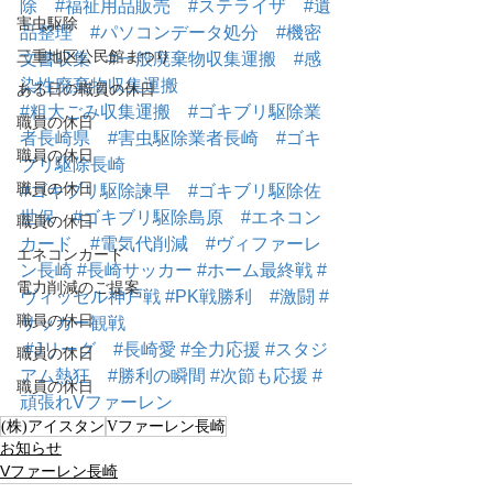
除
#福祉用品販売
#ステライザ
#遺
害虫駆除
品整理
#パソコンデータ処分
#機密
三重地区公民館まつり
文書収集
#一般廃棄物収集運搬
#感
染性廃棄物収集運搬
ある日の職員の休日
#粗大ごみ収集運搬
#ゴキブリ駆除業
職員の休日
者長崎県
#害虫駆除業者長崎
#ゴキ
職員の休日
ブリ駆除長崎
職員の休日
#ゴキブリ駆除諫早
#ゴキブリ駆除佐
世保
#ゴキブリ駆除島原
#エネコン
職員の休日
カード
#電気代削減
#ヴィファーレ
エネコンカード
ン長崎
#長崎サッカー
#ホーム最終戦
#
電力削減のご提案
ヴィッセル神戸戦
#PK戦勝利
#激闘
#
職員の休日
サッカー観戦
#Jリーグ
#長崎愛
#全力応援
#スタジ
職員の休日
アム熱狂
#勝利の瞬間
#次節も応援
#
職員の休日
頑張れVファーレン
(株)アイスタン
Vファーレン長崎
お知らせ
Vファーレン長崎