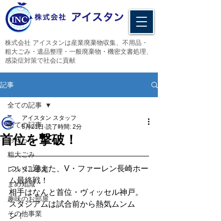
​株式会社 アイスタンは産業廃棄物収集、不用品・
粗大ごみ・遺品整理・一般廃棄物・機密文書処理、
感染症対策で社会に貢献
記事
全ての記事
アイスタン スタッフ
全ての記事
5月21日
読了時間: 2分
首位を撃破！
お知らせ
粗大ごみ
ついに迎えた、V・ファーレン長崎ホー
レンタル事業
ム最終戦！
まめ知識
相手はなんと首位・ヴィッセル神戸。
趣味のお部屋
スタジアムは試合前から熱気ムンム
その他事業
ン！