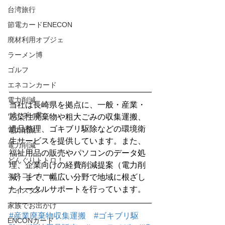
台湾旅行
節電カードENECON
廃材利用オブジェ
ラーメン博
ゴルフ
エネコンカード
電力削減
当社は長崎県を拠点に、一般・産業・
ヴィヴィ君
感染性廃棄物や粗大ごみの収集運搬、
遺品整理、ゴキブリ駆除などの環境衛
電力削減
生サービスを提供しています。また、
電力削減
福祉用品の販売やパソコンのデータ処
どんぐりトトロ！
理、企業向けの経費削減提案（電力削
エネコンカード
減）まで、幅広い分野で地域に根ざし
たトータルサポートを行っています。
アイスタン
家族でお出かけ
#産業廃棄物収集運搬
#ゴキブリ駆
ENCONカード