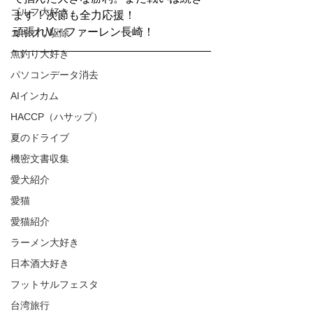
ゴルフ大好き
ます！次節も全力応援！
頑張れV・ファーレン長崎！
ゴキブリ駆除
魚釣り大好き
パソコンデータ消去
AIインカム
HACCP（ハサップ）
夏のドライブ
機密文書収集
愛犬紹介
愛猫
愛猫紹介
ラーメン大好き
日本酒大好き
フットサルフェスタ
台湾旅行