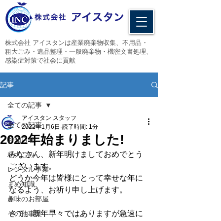
​株式会社 アイスタンは産業廃棄物収集、不用品・
粗大ごみ・遺品整理・一般廃棄物・機密文書処理、
感染症対策で社会に貢献
記事
全ての記事
アイスタン スタッフ
全ての記事
2022年1月6日
読了時間: 1分
2022年始まりました!
お知らせ
みなさん、新年明けましておめでとう
粗大ごみ
ございます。
レンタル事業
どうか今年は皆様にとって幸せな年に
まめ知識
なるよう、お祈り申し上げます。
趣味のお部屋
さて、新年早々ではありますが急速に
その他事業