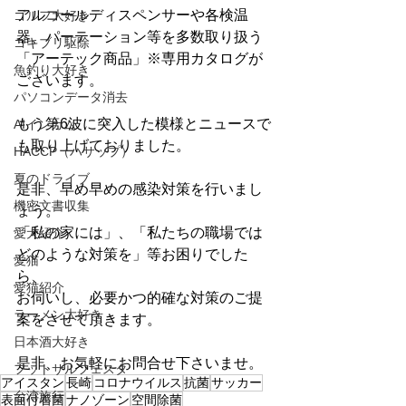
アルコールディスペンサーや各検温
ゴルフ大好き
器、パーテーション等を多数取り扱う
ゴキブリ駆除
「アーテック商品」※専用カタログが
魚釣り大好き
ございます。
パソコンデータ消去
もう第6波に突入した模様とニュースで
AIインカム
も取り上げておりました。
HACCP（ハサップ）
夏のドライブ
是非、早め早めの感染対策を行いまし
機密文書収集
ょう。
「私の家には」、「私たちの職場では
愛犬紹介
どのような対策を」等お困りでした
愛猫
ら、
愛猫紹介
お伺いし、必要かつ的確な対策のご提
ラーメン大好き
案をさせて頂きます。
日本酒大好き
是非、お気軽にお問合せ下さいませ。
フットサルフェスタ
アイスタン
長崎
コロナウイルス
抗菌
サッカー
台湾旅行
表面付着菌
ナノゾーン
空間除菌