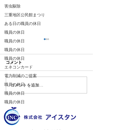
害虫駆除
三重地区公民館まつり
ある日の職員の休日
職員の休日
職員の休日
職員の休日
職員の休日
コメント
エネコンカード
電力削減のご提案
職員の休日
コメントを追加…
🌊ハガネの肉体を持つ職
🍻住吉の夜は「
員、岩瀬道へ！
しかく」さんへ
職員の休日
職員の休日