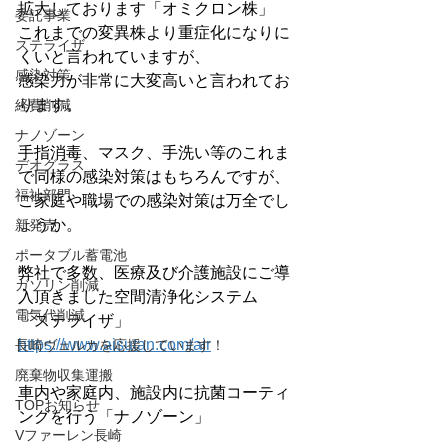
拡大しております「オミクロン株」
委託事業
これまでの変異株より重症化になりに
ステライザ
くいと言われていますが、
感染対策
感染力が非常に大変高いと言われてお
ります。
経費削減
ナノゾーン
手指消毒、マスク、手洗い等のこれま
デオグラス
で同様の感染対策はもちろんですが、
福祉部門
ご家庭や職場での感染対策は万全でし
ょうか。
新発売
ポータブル蓄電池
弊社で多数、医療及び介護施設にご導
ガソリン削減
入頂きました空間清浄化システム
電気代削減
「ステライザ」
https://www.aisutan.com/air
長崎ヴェルカを応援しています！
廃棄物収集運搬
車内や家庭内、施設内に抗菌コーティ
TOPお知らせ
ングを行う「ナノゾーン」
Vファーレン長崎