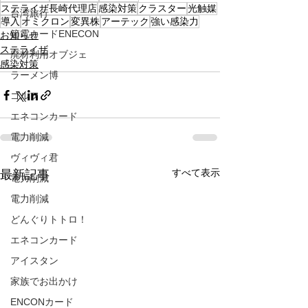
ステライザ長崎代理店
感染対策
クラスター
光触媒
台湾旅行
導入
オミクロン
変異株
アーテック
強い感染力
節電カードENECON
お知らせ
ステライザ
廃材利用オブジェ
感染対策
ラーメン博
ゴルフ
エネコンカード
電力削減
ヴィヴィ君
すべて表示
最新記事
電力削減
電力削減
どんぐりトトロ！
エネコンカード
アイスタン
家族でお出かけ
ENCONカード