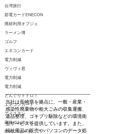
台湾旅行
節電カードENECON
廃材利用オブジェ
ラーメン博
ゴルフ
エネコンカード
電力削減
ヴィヴィ君
電力削減
電力削減
どんぐりトトロ！
当社は長崎県を拠点に、一般・産業・
エネコンカード
感染性廃棄物や粗大ごみの収集運搬、
アイスタン
遺品整理、ゴキブリ駆除などの環境衛
家族でお出かけ
生サービスを提供しています。また、
福祉用品の販売やパソコンのデータ処
ENCONカード