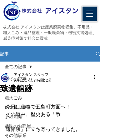
​株式会社 アイスタンは産業廃棄物収集、不用品・
粗大ごみ・遺品整理・一般廃棄物・機密文書処理、
感染症対策で社会に貢献
記事
全ての記事
アイスタン スタッフ
全ての記事
5月12日
読了時間: 2分
致遠館跡
お知らせ
粗大ごみ
今日は仕事で五島町方面へ！
レンタル事業
その道中、歴史ある「致
まめ知識
趣味のお部屋
遠館跡」に立ち寄ってきました。
その他事業