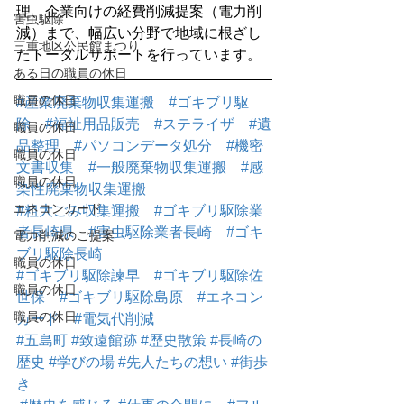
理、企業向けの経費削減提案（電力削
害虫駆除
減）まで、幅広い分野で地域に根ざし
三重地区公民館まつり
たトータルサポートを行っています。
ある日の職員の休日
職員の休日
#産業廃棄物収集運搬
#ゴキブリ駆
除
#福祉用品販売
#ステライザ
#遺
職員の休日
品整理
#パソコンデータ処分
#機密
職員の休日
文書収集
#一般廃棄物収集運搬
#感
職員の休日
染性廃棄物収集運搬
エネコンカード
#粗大ごみ収集運搬
#ゴキブリ駆除業
者長崎県
#害虫駆除業者長崎
#ゴキ
電力削減のご提案
ブリ駆除長崎
職員の休日
#ゴキブリ駆除諫早
#ゴキブリ駆除佐
職員の休日
世保
#ゴキブリ駆除島原
#エネコン
職員の休日
カード
#電気代削減
#五島町
#致遠館跡
#歴史散策
#長崎の
歴史
#学びの場
#先人たちの想い
#街歩
き