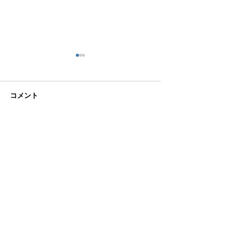
コメント
🍻住吉の夜は「さんかく
この投稿へのコメントは利用でき
🟦🟧ソルくん
なくなりました。詳細はサイト所
しかく」さんへ！
は万端！⚽🐶
有者にお問い合わせください。