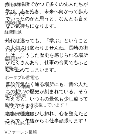
今この場所でかつて多くの先人たちが
委託事業
学び、志を抱き、未来へ向かって歩ん
ステライザ
でいったのかと思うと、なんとも言え
感染対策
ない気持ちになります。
経費削減
時代は違っても、「学ぶ」ということ
ナノゾーン
の大切さは変わりませんね。長崎の街
デオグラス
には、こうした歴史を感じられる場所
福祉部門
がたくさんあり、仕事の合間でもふと
新発売
足を止めてしまいます。
ポータブル蓄電池
普段何気なく通る場所にも、昔の人た
ガソリン削減
ちの想いや歴史が刻まれている。そう
電気代削減
考えると、いつもの景色も少し違って
長崎ヴェルカを応援しています！
見えてきます。
さあー歴史に少し触れ、心を整えたと
廃棄物収集運搬
ころで、午後からも仕事頑張ります！
TOPお知らせ
Vファーレン長崎