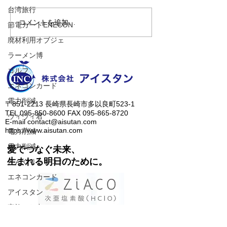
台湾旅行
コメントを追加…
【世界に一台だけのカス
またまた佐世保
節電カードENECON
タムカブ！】
温泉「山暖簾」
廃材利用オブジェ
すっかりハマっ
ラーメン博
す（笑）
ゴルフ
エネコンカード
電力削減
​〒851-2213 長崎県長崎市多以良町523-1
TEL
095-850-8600
FAX
095-865-8720
ヴィヴィ君
E-mail
contact@aisutan.com
https://www.aisutan.com
電力削減
電力削減
愛でつなぐ未来、
​生まれる明日のために。
どんぐりトトロ！
エネコンカード
アイスタン
家族でお出かけ
人に優しいノンアルコール除菌水、ZiACO
ENCONカード