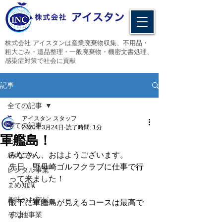
​株式会社 アイスタンは産業廃棄物収集、不用品・
粗大ごみ・遺品整理・一般廃棄物・機密文書処理、
感染症対策で社会に貢献
記事
全ての記事
アイスタン スタッフ
全ての記事
2020年3月24日
読了時間: 1分
軍艦島！
お知らせ
みなさん、おはようございます。
粗大ごみ
先日、野母崎ゴルフクラブに仕事で行
レンタル事業
って来ました！
まめ知識
趣味のお部屋
眼下に軍艦島が見えるコースは最高で
すよ。
その他事業