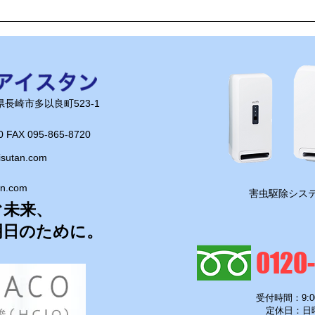
く」さんへ！
端！
長崎県長崎市多以良町523-1
0 FAX 095-865-8720​
isutan.com
an.com
​害虫駆除システ
ぐ未来、
明日のために。
0120
受付時間：9:0
定休日：日