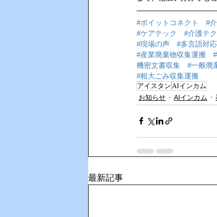
#ボイットコネクト
#介
#ケアテック
#介護テ
#現場の声
#多言語対応
#産業廃棄物収集運搬
機密文書収集
#一般廃
#粗大ごみ収集運搬
アイスタン
AIインカム
お知らせ
AIインカム
最新記事