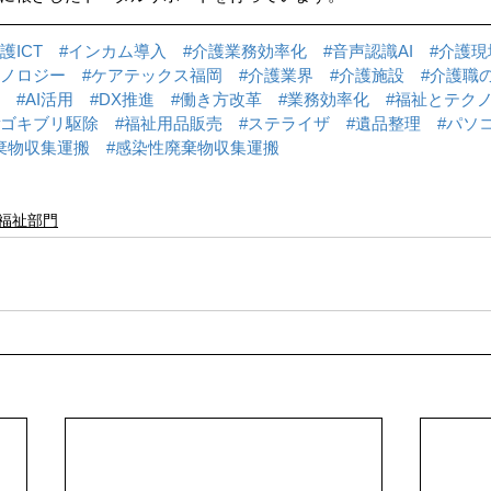
護ICT
#インカム導入
#介護業務効率化
#音声認識AI
#介護現
クノロジー
#ケアテックス福岡
#介護業界
#介護施設
#介護職
#AI活用
#DX推進
#働き方改革
#業務効率化
#福祉とテク
#ゴキブリ駆除
#福祉用品販売
#ステライザ
#遺品整理
#パソ
棄物収集運搬
#感染性廃棄物収集運搬
福祉部門