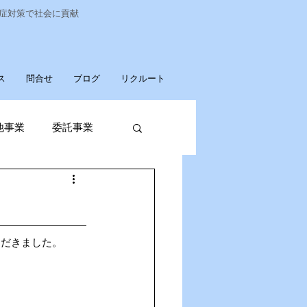
染症対策で社会に貢献
ス
問合せ
ブログ
リクルート
他事業
委託事業
発売
廃棄物収集運搬
ただきました。
パソコンデータ消去