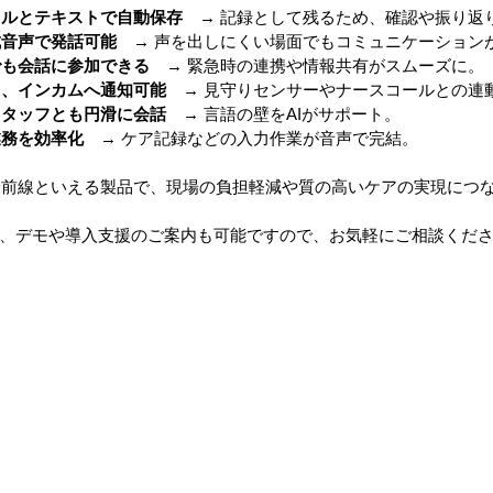
イルとテキストで自動保存
　→ 記録として残るため、確認や振り返
成音声で発話可能
　→ 声を出しにくい場面でもコミュニケーション
ップ）
夏のドライブ
機密文書収集
愛犬紹介
でも会話に参加できる
　→ 緊急時の連携や情報共有がスムーズに。
し、インカムへ通知可能
　→ 見守りセンサーやナースコールとの連
スタッフとも円滑に会話
　→ 言語の壁をAIがサポート。
業務を効率化
　→ ケア記録などの入力作業が音声で完結。
最前線といえる製品で、現場の負担軽減や質の高いケアの実現につ
、デモや導入支援のご案内も可能ですので、お気軽にご相談くだ