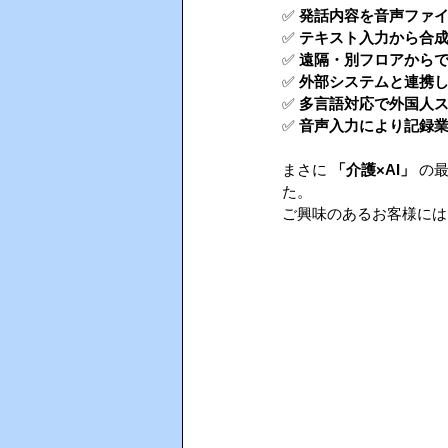
✅ 
発話内容を音声ファ
✅ 
テキスト入力から合
AIインカム
HACCP（ハサ
✅ 
遠隔・別フロアから
✅ 
外部システムと連携
✅ 
多言語対応で外国人
✅ 
音声入力により記録
まさに 
「介護×AI」
 の
た。
ご興味のあるお客様には