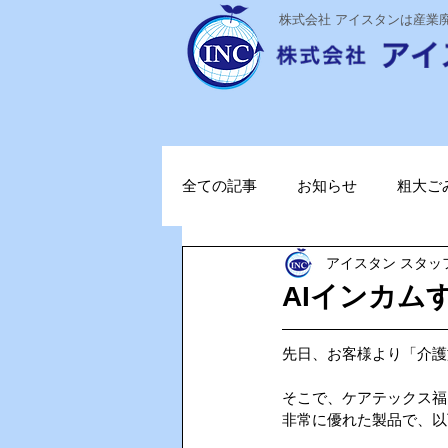
​株式会社 アイスタンは産
全ての記事
お知らせ
粗大ご
アイスタン スタッ
ステライザ
感染対策
AIインカム
ポータブル蓄電池
ガソリン
先日、お客様より「介護
そこで、ケアテックス福
非常に優れた製品で、以
TOPお知らせ
Vファーレン