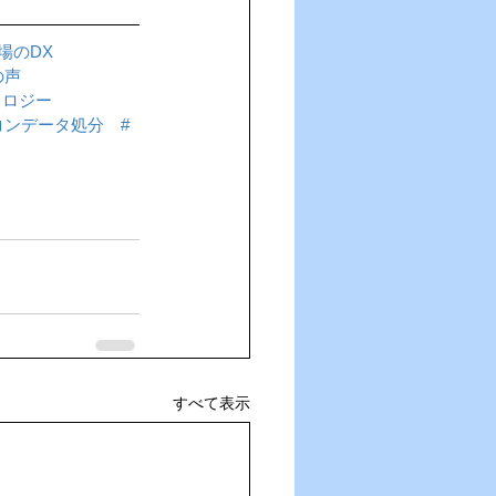
場のDX
の声
ノロジー
コンデータ処分
#
すべて表示