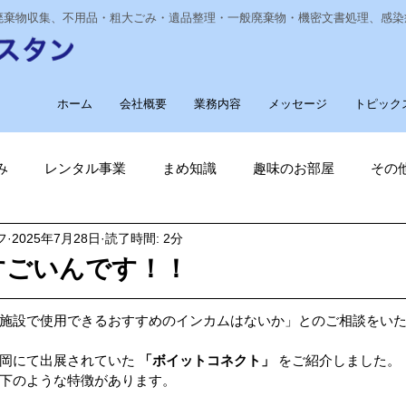
業廃棄物収集、不用品・粗大ごみ・遺品整理・一般廃棄物・機密文書処理、感
ホーム
会社概要
業務内容
メッセージ
トピック
み
レンタル事業
まめ知識
趣味のお部屋
その
フ
2025年7月28日
読了時間: 2分
経費削減
ナノゾーン
デオグラス
福祉部門
新
すごいんです！！
削減
電気代削減
長崎ヴェルカを応援しています！
施設で使用できるおすすめのインカムはないか」とのご相談をい
岡にて出展されていた 
「ボイットコネクト」
 をご紹介しました。
下のような特徴があります。
長崎
ゴルフ大好き
ゴキブリ駆除
魚釣り大好き