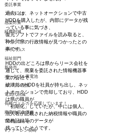
委託事業
過去には、ネットオークションで中古
ステライザ
HDDを購入したが、内部にデータが残
感染対策
っている事に気づき、
経費削減
復元ソフトでファイルを読み取ると、
ナノゾーン
神奈川県の行政情報が見つかったとの
事です。
デオグラス
福祉部門
HDDの出どころは県からリース会社を
新発売
通じて、廃棄を委託された情報機器事
ポータブル蓄電池
業の会社で、
破壊前のHDDを社員が持ち出し、ネッ
ガソリン削減
トオークションで売却しており、HDD
電気代削減
は県の職員が
長崎ヴェルカを応援しています！
「初期化」していたが、中には個人、
廃棄物収集運搬
法人名が記載された納税情報や職員の
業務記録等のデータが
TOPお知らせ
残っていたそうです。
Vファーレン長崎