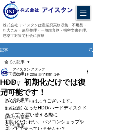
​株式会社 アイスタンは産業廃棄物収集、不用品・
粗大ごみ・遺品整理・一般廃棄物・機密文書処理、
感染症対策で社会に貢献
記事
全ての記事
アイスタン スタッフ
全ての記事
2020年1月23日
読了時間: 1分
HDD、初期化だけでは復
お知らせ
元可能です！
粗大ごみ
レンタル事業
みなさん、おはようございます。
いらなくなったHDD(ハードディスクド
まめ知識
ライブ)を買い替える際に
趣味のお部屋
初期化だけ行い、パソコンショップや
その他事業
ネットで売っていませんか？