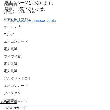
専用のページもございます。
台湾旅行
是非、ご覧下さいませ。
節電カードENECON
廃材利用オブジェ
https://www.aisutan.com/data
ラーメン博
ゴルフ
エネコンカード
電力削減
ヴィヴィ君
電力削減
電力削減
どんぐりトトロ！
エネコンカード
アイスタン
家族でお出かけ
その他事業
ENCONカード