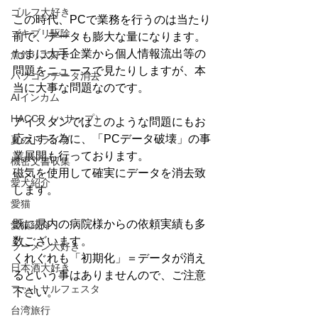
ゴルフ大好き
この時代、PCで業務を行うのは当たり
ゴキブリ駆除
前で、データも膨大な量になります。
たまに大手企業から個人情報流出等の
魚釣り大好き
問題をニュースで見たりしますが、本
パソコンデータ消去
当に大事な問題なのです。
AIインカム
HACCP（ハサップ）
アイスタンではこのような問題にもお
応えする為に、「PCデータ破壊」の事
夏のドライブ
業展開も行っております。
機密文書収集
磁気を使用して確実にデータを消去致
愛犬紹介
します。
愛猫
既に県内の病院様からの依頼実績も多
愛猫紹介
数ございます。
ラーメン大好き
くれぐれも「初期化」＝データが消え
日本酒大好き
るという事はありませんので、ご注意
フットサルフェスタ
下さい。
台湾旅行