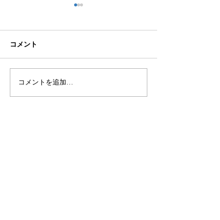
コメント
マシンガンズ滝沢さん
コメントを追加…
長崎市一般廃棄
搬委託業務につ
​〒851-2213 長崎県長崎市多以良町523-1
TEL
095-850-8600
FAX
095-865-8720
E-mail
contact@aisutan.com
https://www.aisutan.com
愛でつなぐ未来、
​生まれる明日のために。