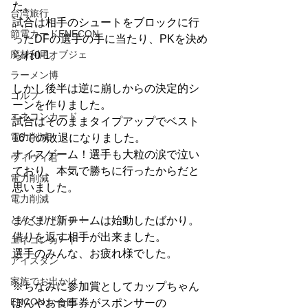
た。
台湾旅行
試合は相手のシュートをブロックに行
節電カードENECON
ったDFの選手の手に当たり、PKを決め
廃材利用オブジェ
られ0-1。
ラーメン博
しかし後半は逆に崩しからの決定的シ
ゴルフ
ーンを作りました。
エネコンカード
試合はそのままタイプアップでベスト
電力削減
16での敗退になりました。
ナイスゲーム！選手も大粒の涙で泣い
ヴィヴィ君
ており、本気で勝ちに行ったからだと
電力削減
思いました。
電力削減
どんぐりトトロ！
まだまだ新チームは始動したばかり。
借りを返す相手が出来ました。
エネコンカード
選手のみんな、お疲れ様でした。
アイスタン
家族でお出かけ
※ちなみに参加賞としてカップちゃん
ENCONカード
ぽんやお食事券がスポンサーの