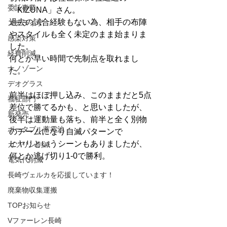
委託事業
「KIZUNA」さん。
過去の試合経験もない為、相手の布陣
ステライザ
やスタイルも全く未定のまま始まりま
感染対策
した。
経費削減
何とか早い時間で先制点を取れまし
ナノゾーン
た。
デオグラス
前半はほぼ押し込み、このままだと5点
福祉部門
差位で勝てるかも、と思いましたが、
新発売
後半は運動量も落ち、前半と全く別物
ポータブル蓄電池
のチームになり自滅パターンで
ヒヤリというシーンもありましたが、
ガソリン削減
何とか逃げ切り1-0で勝利。
電気代削減
長崎ヴェルカを応援しています！
廃棄物収集運搬
TOPお知らせ
Vファーレン長崎