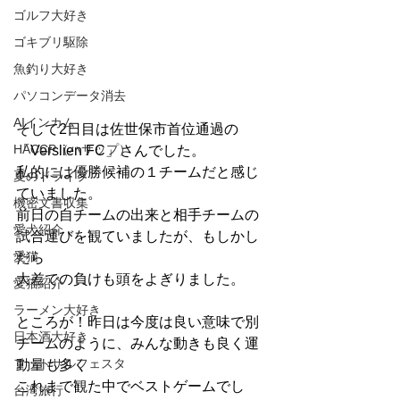
ゴルフ大好き
ゴキブリ駆除
魚釣り大好き
パソコンデータ消去
AIインカム
そして2日目は佐世保市首位通過の
HACCP（ハサップ）
「Verslien FC」さんでした。
私的には優勝候補の１チームだと感じ
夏のドライブ
ていました。
機密文書収集
前日の自チームの出来と相手チームの
愛犬紹介
試合運びを観ていましたが、もしかし
愛猫
たら
大差での負けも頭をよぎりました。
愛猫紹介
ラーメン大好き
ところが！昨日は今度は良い意味で別
日本酒大好き
チームのように、みんな動きも良く運
フットサルフェスタ
動量も多く
これまで観た中でベストゲームでし
台湾旅行