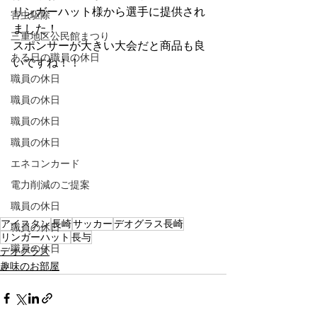
リンガーハット様から選手に提供され
害虫駆除
ました！
三重地区公民館まつり
スポンサーが大きい大会だと商品も良
ある日の職員の休日
いですね！！
職員の休日
職員の休日
職員の休日
職員の休日
エネコンカード
電力削減のご提案
職員の休日
アイスタン
長崎
サッカー
デオグラス長崎
職員の休日
リンガーハット
長与
職員の休日
デオグラス
趣味のお部屋