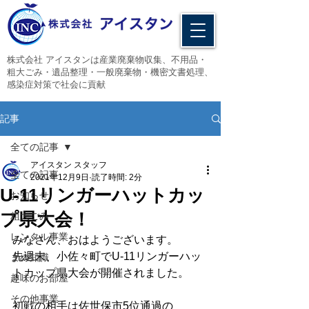
​株式会社 アイスタンは産業廃棄物収集、不用品・
粗大ごみ・遺品整理・一般廃棄物・機密文書処理、
感染症対策で社会に貢献
記事
全ての記事
アイスタン スタッフ
全ての記事
2021年12月9日
読了時間: 2分
U-11リンガーハットカッ
お知らせ
プ県大会！
粗大ごみ
レンタル事業
みなさん、おはようございます。
先週末、小佐々町でU-11リンガーハッ
まめ知識
トカップ県大会が開催されました。
趣味のお部屋
その他事業
初戦の相手は佐世保市5位通過の