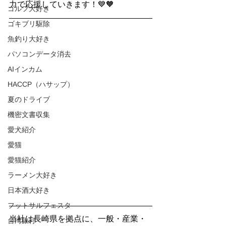
力で応援していきます！💙🧡
ゴルフ大好き
ゴキブリ駆除
魚釣り大好き
パソコンデータ消去
AIインカム
HACCP（ハサップ）
夏のドライブ
機密文書収集
愛犬紹介
愛猫
愛猫紹介
ラーメン大好き
日本酒大好き
フットサルフェスタ
当社は長崎県を拠点に、一般・産業・
台湾旅行