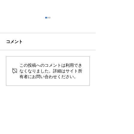
コメント
🌊ハガネの肉体を持つ職
🍻住吉の夜は「
この投稿へのコメントは利用でき
なくなりました。詳細はサイト所
員、岩瀬道へ！
しかく」さんへ
有者にお問い合わせください。
​〒851-2213 長崎県長崎市多以良町523-1
TEL
095-850-8600
FAX
095-865-8720