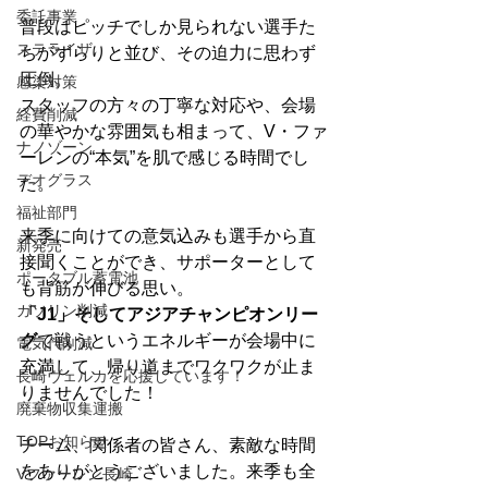
委託事業
普段はピッチでしか見られない選手た
ステライザ
ちがずらりと並び、その迫力に思わず
圧倒。
感染対策
スタッフの方々の丁寧な対応や、会場
経費削減
の華やかな雰囲気も相まって、V・ファ
ナノゾーン
ーレンの“本気”を肌で感じる時間でし
デオグラス
た。
福祉部門
来季に向けての意気込みも選手から直
新発売
接聞くことができ、サポーターとして
ポータブル蓄電池
も背筋が伸びる思い。
ガソリン削減
「J1」そしてアジアチャンピオンリー
グ
で戦うというエネルギーが会場中に
電気代削減
充満して、帰り道までワクワクが止ま
長崎ヴェルカを応援しています！
りませんでした！
廃棄物収集運搬
TOPお知らせ
チーム、関係者の皆さん、素敵な時間
をありがとうございました。来季も全
Vファーレン長崎