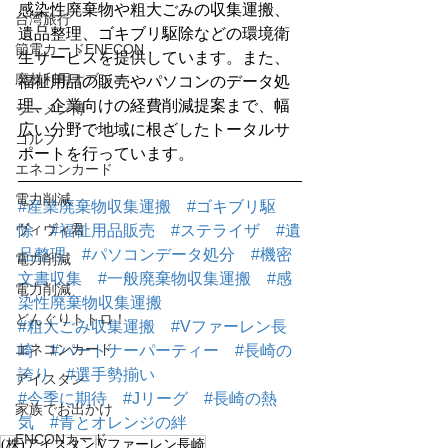
感染性廃棄物や粗大ごみの収集運搬、
台湾旅行
遺品整理、ゴキブリ駆除などの環境衛
節電カードENECON
生サービスを提供しています。また、
廃材利用オブジェ
福祉用品の販売やパソコンのデータ処
理、企業向けの経費削減提案まで、幅
ラーメン博
広い分野で地域に根ざしたトータルサ
ゴルフ
ポートを行っています。
エネコンカード
電力削減
#産業廃棄物収集運搬
#ゴキブリ駆
ヴィヴィ君
除
#福祉用品販売
#ステライザ
#遺
品整理
#パソコンデータ処分
#機密
電力削減
文書収集
#一般廃棄物収集運搬
#感
電力削減
染性廃棄物収集運搬
どんぐりトトロ！
#粗大ごみ収集運搬
#Vファーレン長
エネコンカード
崎
#パートナーパーティー
#長崎の
誇り
#選手勢揃い
アイスタン
#今季に期待
#Jリーグ
#長崎の熱
家族でお出かけ
気
#青とオレンジの絆
ENCONカード
(株)アイスタン
Vファーレン長崎