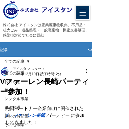
​株式会社 アイスタンは産業廃棄物収集、不用品・
粗大ごみ・遺品整理・一般廃棄物・機密文書処理、
感染症対策で社会に貢献
記事
全ての記事
アイスタン スタッフ
全ての記事
2025年12月10日
読了時間: 2分
Vファーレン長崎パーティ
お知らせ
ー参加！
粗大ごみ
レンタル事業
まめ知識
先日パートナー企業向けに開催された 
V・ファーレン長崎
 パーティー
 に参加
趣味のお部屋
してきました！
その他事業