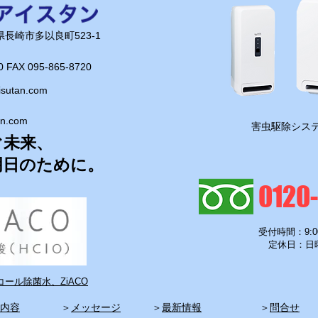
長崎県長崎市多以良町523-1
0 FAX 095-865-8720​
isutan.com
an.com
​害虫駆除システ
ぐ未来、
明日のために。
0120
受付時間：9:0
定休日：日
ール除菌水、ZiACO
内容
​＞
メッセージ
​＞
最新情報
​＞
問合せ