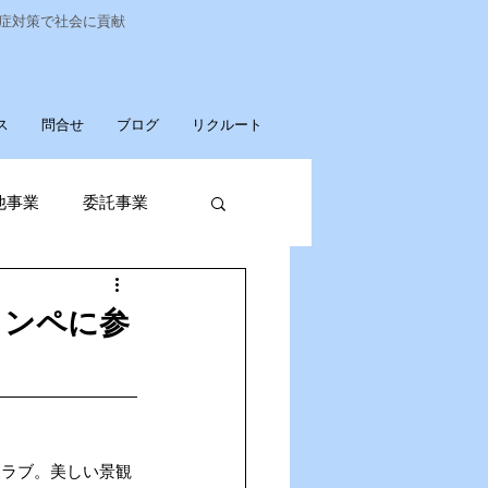
染症対策で社会に貢献
ス
問合せ
ブログ
リクルート
他事業
委託事業
発売
コンペに参
廃棄物収集運搬
パソコンデータ消去
クラブ。美しい景観