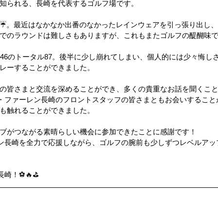
知られる、長崎を代表するゴルフ場です。
☔。最近はなかなか出番のなかったレインウェアを引っ張り出し
ップ）
夏のドライブ
機密文書収集
愛犬紹介
でのラウンドは難しさもありますが、これもまたゴルフの醍醐味
ト46のトータル87。後半に少し崩れてしまい、個人的には少々悔し
レーすることができました。
の皆さまと交流を深めることができ、多くの貴重なお話を聞くこ
・ファーレン長崎のフロントスタッフの皆さまともお会いすること
も触れることができました。
ブがつながる素晴らしい機会に参加できたことに感謝です！
ン長崎を全力で応援しながら、ゴルフの腕前も少しずつレベルアッ
崎！⚽🔥⛳️