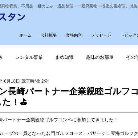
業廃棄物収集、不用品・粗大ごみ・遺品整理・一般廃棄物・機密文書処理、感
ホーム
会社概要
業務内容
メッセージ
トピック
み
レンタル事業
まめ知識
趣味のお部屋
その
フ
6月18日
読了時間: 2分
経費削減
ナノゾーン
デオグラス
福祉部門
新
レン長崎パートナー企業親睦ゴルフ
た！⛳️
削減
電気代削減
長崎ヴェルカを応援しています！
崎パートナー企業親睦ゴルフコンペに参加してきました！
長崎
ゴルフ大好き
ゴキブリ駆除
魚釣り大好き
ループの一員となった名門ゴルフコース、パサージュ琴海ゴルフ