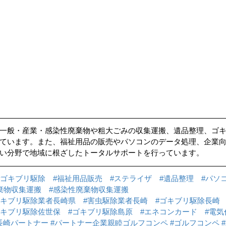
一般・産業・感染性廃棄物や粗大ごみの収集運搬、遺品整理、ゴ
ています。また、福祉用品の販売やパソコンのデータ処理、企業
い分野で地域に根ざしたトータルサポートを行っています。
#ゴキブリ駆除
#福祉用品販売
#ステライザ
#遺品整理
#パソ
棄物収集運搬
#感染性廃棄物収集運搬
ゴキブリ駆除業者長崎県
#害虫駆除業者長崎
#ゴキブリ駆除長崎
ゴキブリ駆除佐世保
#ゴキブリ駆除島原
#エネコンカード
#電気
長崎パートナー
#パートナー企業親睦ゴルフコンペ
#ゴルフコンペ