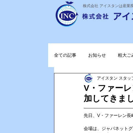
​株式会社 アイスタンは産
全ての記事
お知らせ
粗大ご
アイスタン スタッ
ステライザ
感染対策
V・ファー
加してきまし
ポータブル蓄電池
ガソリン
先日、V・ファーレン長
TOPお知らせ
Vファーレン
会場は、ジャパネットグ