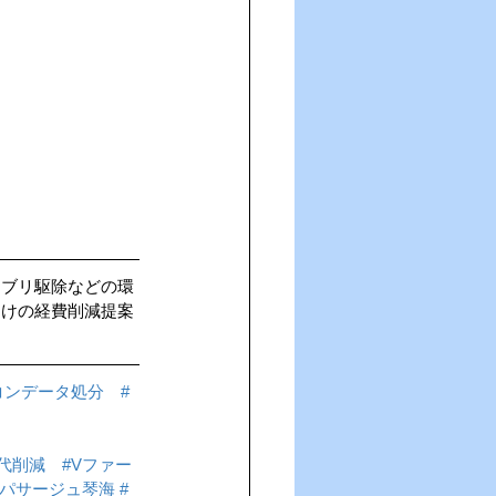
キブリ駆除などの環
向けの経費削減提案
コンデータ処分
#
代削減
#Vファー
#パサージュ琴海
#