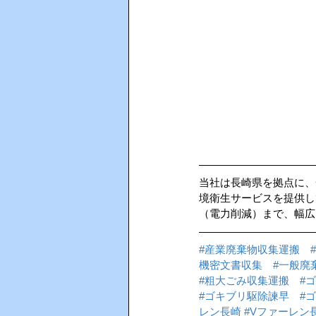
当社は長崎県を拠点に、
境衛生サービスを提供し
（電力削減）まで、幅広
#産業廃棄物収集運搬
機密文書収集
#一般廃
#粗大ごみ収集運搬
#
#ゴキブリ駆除諫早
#
レン長崎
#Vファーレン