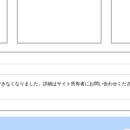
できなくなりました。詳細はサイト所有者にお問い合わせくだ
🌊ハガネの肉体を持つ職員、
🍻
岩瀬道へ！
く」