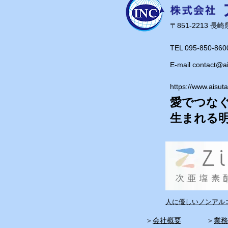
​〒851-2213 
TEL 095-850-860
E-mail
contact@a
https://www.aisut
愛でつな
​生まれる
人に優しいノンアルコ
​＞
会社概要
​＞
業務