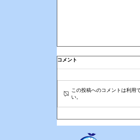
コメント
この投稿へのコメントは利用
い。
🎉Happy Birthday！奥さん
の誕生日を家族でお祝い🎂