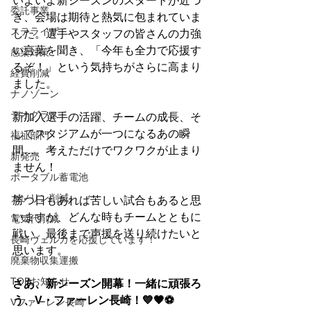
いよいよ新シーズンのスタートが近づ
委託事業
き、会場は期待と熱気に包まれていま
ステライザ
した。選手やスタッフの皆さんの力強
い言葉を聞き、「今年も全力で応援す
感染対策
るぞ！」という気持ちがさらに高まり
経費削減
ました。
ナノゾーン
デオグラス
新加入選手の活躍、チームの成長、そ
してスタジアムが一つになるあの瞬
福祉部門
間…。考えただけでワクワクが止まり
新発売
ません！
ポータブル蓄電池
ガソリン削減
勝つ日もあれば苦しい試合もあると思
いますが、どんな時もチームとともに
電気代削減
戦い、最後まで声援を送り続けたいと
長崎ヴェルカを応援しています！
思います。
廃棄物収集運搬
TOPお知らせ
さあ、新シーズン開幕！一緒に頑張ろ
う、V・ファーレン長崎！💙🧡⚽
Vファーレン長崎