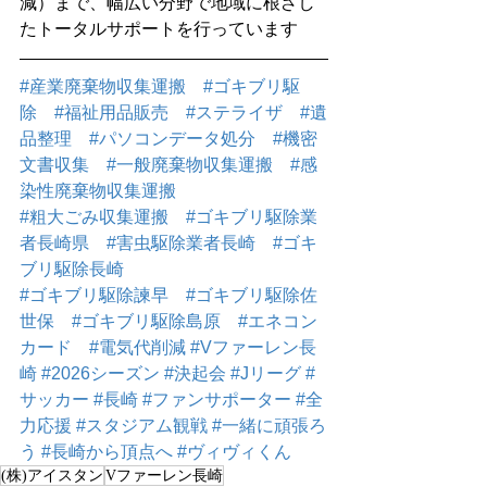
減）まで、幅広い分野で地域に根ざし
たトータルサポートを行っています
#産業廃棄物収集運搬
#ゴキブリ駆
除
#福祉用品販売
#ステライザ
#遺
品整理
#パソコンデータ処分
#機密
文書収集
#一般廃棄物収集運搬
#感
染性廃棄物収集運搬
#粗大ごみ収集運搬
#ゴキブリ駆除業
者長崎県
#害虫駆除業者長崎
#ゴキ
ブリ駆除長崎
#ゴキブリ駆除諫早
#ゴキブリ駆除佐
世保
#ゴキブリ駆除島原
#エネコン
カード
#電気代削減
#Vファーレン長
崎
#2026シーズン
#決起会
#Jリーグ
#
サッカー
#長崎
#ファンサポーター
#全
力応援
#スタジアム観戦
#一緒に頑張ろ
う
#長崎から頂点へ
#ヴィヴィくん
(株)アイスタン
Vファーレン長崎