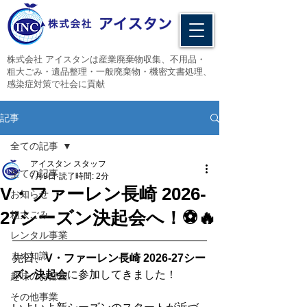
​株式会社 アイスタンは産業廃棄物収集、不用品・
粗大ごみ・遺品整理・一般廃棄物・機密文書処理、
感染症対策で社会に貢献
記事
全ての記事
アイスタン スタッフ
全ての記事
7月9日
読了時間: 2分
V・ファーレン長崎 2026-
お知らせ
27シーズン決起会へ！⚽🔥
粗大ごみ
レンタル事業
まめ知識
先日、
V・ファーレン長崎 2026-27シー
ズン決起会
に参加してきました！
趣味のお部屋
その他事業