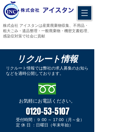
​株式会社 アイスタンは産業廃棄物収集、不用品・
粗大ごみ・遺品整理・一般廃棄物・機密文書処理、
感染症対策で社会に貢献
リクルート情報
​リクルート情報では弊社の求人募集のお知ら
などを適時公開しております。
​お気軽にお電話ください。
0120-53-5107
​受付時間：９:00 ～ 17:00（月～金）
​定 休 日 ：日曜日（年末年始）