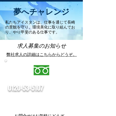
夢へチャレンジ
私たちアイスタンは、
​仕事を通じて長崎
の景観を守り、環境美化に取り組んでお
り、やり甲斐のある仕事です。
​求人募集のお知らせ
弊社求人の詳細はこちらからどうぞ。
​お気軽にお電話ください。
0120-53-5107
​受付時間：９:00 ～ 17:00（月～金）
​定 休 日 ：日曜日（年末年始）
お問合せはお気軽にどうぞ。