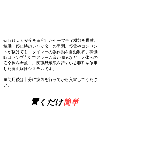
​医薬品承認番号
21700AZ00812000
with はより安全を追究したセーフティ機能を搭載。
稼働・停止時のシャッターの開閉、停電やコンセン
トが抜けても、タイマーの誤作動を自動制御、稼働
時はランプ点灯でアラーム音が鳴るなど、人体への
安全性を考慮し、医薬品承認を得ている薬剤を使用
した害虫駆除システムです。​
​※使用後は十分に換気を行ってから入室してくださ
い。
置くだけ
簡単
3
理由
​閉店後、自動駆除を開始