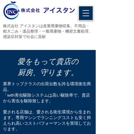
​株式会社 アイスタンは産業廃棄物収集、不用品・
粗大ごみ・遺品整理・一般廃棄物・機密文書処理、
感染症対策で社会に貢献
​愛をもって貴店の
厨房、守ります。
業界トップクラスの出荷台数を誇る環境衛生商
品、
「with害虫駆除システムは高い駆除率で、貴店
から害虫を駆除致します。
​愛される店舗は、愛される衛生環境から生まれ
ます。専用マシンでランニングコストも安く抑
えられ高いコストパフォーマンスを実現してお
ります。