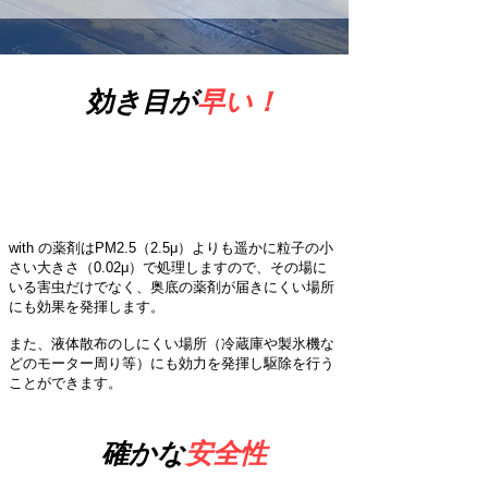
効き目が
早い！
１
理由
​ひと晩で分かる即効性！
with の薬剤はPM2.5（2.5μ）よりも遥かに粒子の小
さい大きさ（0.02μ）で処理しますので、その場に
いる害虫だけでなく、奥底の薬剤が届きにくい場所
にも効果を発揮します。
​また、液体散布のしにくい場所（冷蔵庫や製氷機な
どのモーター周り等）にも効力を発揮し駆除を行う
ことができます。
確かな
安全性
2
理由