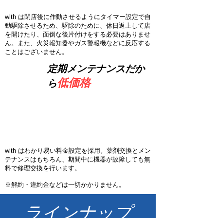
with は閉店後に作動させるようにタイマー設定で自
動駆除させるため、駆除のために、休日返上して店
を開けたり、面倒な後片付けをする必要はありませ
ん。また、火災報知器やガス警報機などに反応する
ことはございません。
定期メンテナンスだか
4
低価格
ら
理由
​閉店後、自動駆除を開始
with はわかり易い料金設定を採用。薬剤交換とメン
テナンスはもちろん、期間中に機器が故障しても無
料で修理交換を行います。
​※解約・違約金などは一切かかりません。
ラインナップ