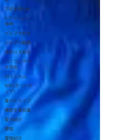
TOPお知らせ
Vファーレン
長崎
ゴルフ大好き
ゴキブリ駆除
魚釣り大好き
パソコンデー
タ消去
AIインカム
HACCP（ハサ
ップ）
夏のドライブ
機密文書収集
愛犬紹介
愛猫
愛猫紹介