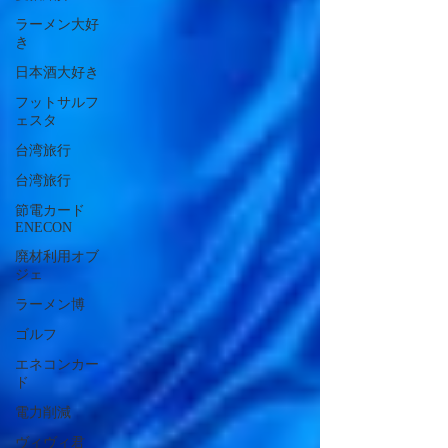
ラーメン大好
き
日本酒大好き
フットサルフ
ェスタ
台湾旅行
台湾旅行
節電カード
ENECON
廃材利用オブ
ジェ
ラーメン博
ゴルフ
エネコンカー
ド
電力削減
ヴィヴィ君