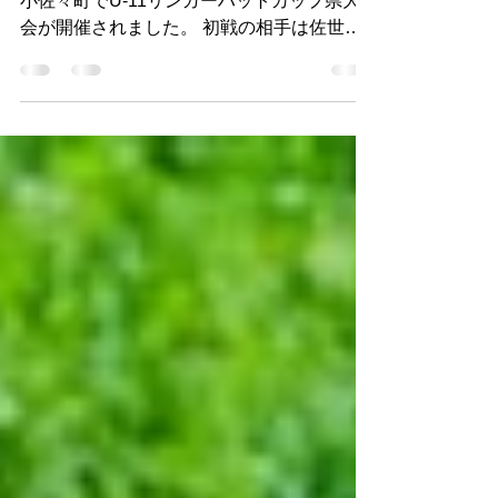
会！
みなさん、おはようございます。 先週末、
小佐々町でU-11リンガーハットカップ県大
会が開催されました。 初戦の相手は佐世保
市5位通過の「KIZUNA」さん。 過去の試合
経験もない為、相手の布陣やスタイルも全く
未定のまま始まりました。 何とか早い時間
で先制点を取れました。...