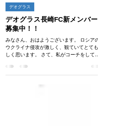
アイスタン スタッフ
2022年3月15日
読了時間: 1分
デオグラス
デオグラス長崎FC新メンバー
募集中！！
みなさん、おはようございます。 ロシアの
ウクライナ侵攻が激しく、観ていてとても悲
しく思います。 さて、私がコーチをしてお
ります「デオグラス長崎」ですが、 新年度
も迫り、メンバーの募集を行っております。
どんな感じで練習しているか、雰囲気を見て
みたい、指導方法など...