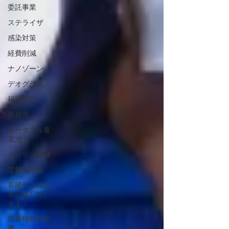
委託事業
ステライザ
感染対策
経費削減
ナノゾーン
デオグラス
福祉部門
新発売
ポータブル蓄
電池
ガソリン削減
電気代削減
長崎ヴェルカ
を応援してい
ます！
廃棄物収集運
搬