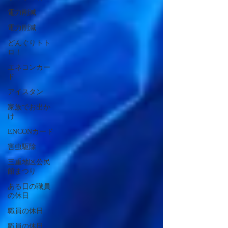
電力削減
電力削減
どんぐりトト
ロ！
エネコンカー
ド
アイスタン
家族でお出か
け
ENCONカード
害虫駆除
三重地区公民
館まつり
ある日の職員
の休日
職員の休日
職員の休日