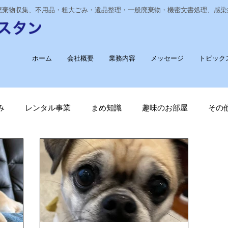
業廃棄物収集、不用品・粗大ごみ・遺品整理・一般廃棄物・機密文書処理、感
ホーム
会社概要
業務内容
メッセージ
トピック
み
レンタル事業
まめ知識
趣味のお部屋
その
経費削減
ナノゾーン
デオグラス
福祉部門
新
長崎ヴェルカを応援しています！
廃棄物収集運搬
T