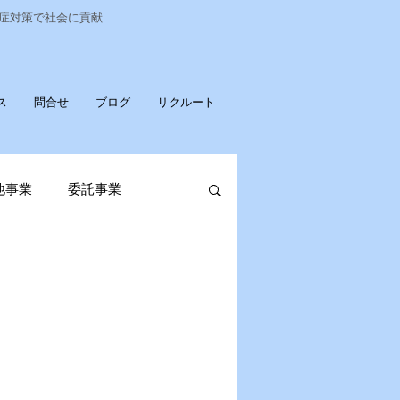
染症対策で社会に貢献
ス
問合せ
ブログ
リクルート
他事業
委託事業
発売
ポータブル蓄電池
OPお知らせ