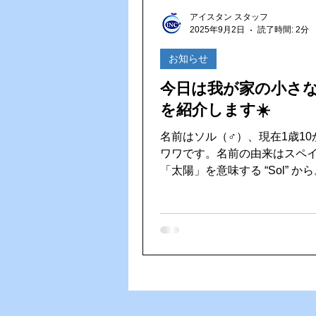
Vファーレン長崎
ゴルフ大
アイスタン スタッフ
2025年9月2日
読了時間: 2分
HACCP（ハサップ）
夏の
お知らせ
今日は我が家の小さ
を紹介します☀️
名前はソル（♂）、現在1歳10
ワワです。名前の由来はスペ
「太陽」を意味する “Sol” か
会ったときのキラキラした目
っぱいの性格がまさに太陽そ
たので、この名前にしました