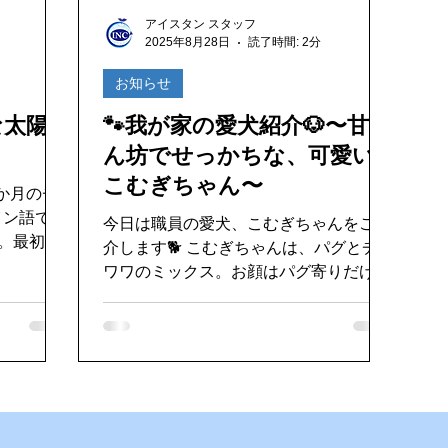
好き
ゴキブリ駆除
魚釣り大好き
パソコンデータ消
アイスタン スタッフ
2025年8月28日
読了時間: 2分
ドライブ
機密文書収集
愛犬紹介
お知らせ
な太陽
🐾我が家の愛犬紹介🐶〜甘え
ん坊でせっかちな、可愛い
こむぎちゃん〜
か月のチ
イン語で
今日は職員の愛犬、こむぎちゃんをご紹
ら。最初に
介します🐕 こむぎちゃんは、パグとチ
と、元気い
ワワのミックス。お顔はパグ寄りだけ
のものだっ
ど、体は小さめでちょっぴりチワワ感も
。
あって、とにかく「可愛い」がぎゅっと
詰まった女の子です💕