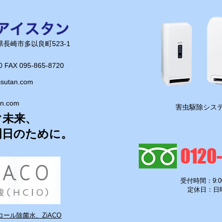
長崎県長崎市多以良町523-1
0 FAX 095-865-8720​
isutan.com
an.com
​害虫駆除システ
ぐ未来、
明日のために。
0120
受付時間：9:0
定休日：日
ール除菌水、ZiACO